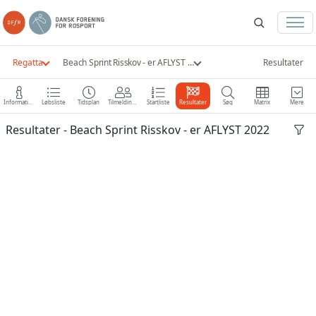
Regatta
Beach Sprint Risskov - er AFLYST 2022
Resultater
Information
Løbsliste
Tidsplan
Tilmeldinger
Startliste
Resultater
Søg
Matrix
Mere
Resultater - Beach Sprint Risskov - er AFLYST 2022