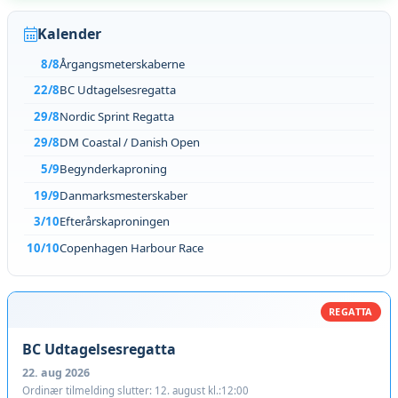
Kalender
8/8
Årgangsmeterskaberne
22/8
BC Udtagelsesregatta
29/8
Nordic Sprint Regatta
29/8
DM Coastal / Danish Open
5/9
Begynderkaproning
19/9
Danmarksmesterskaber
3/10
Efterårskaproningen
10/10
Copenhagen Harbour Race
REGATTA
BC Udtagelsesregatta
22. aug 2026
Ordinær tilmelding slutter: 12. august kl.:12:00