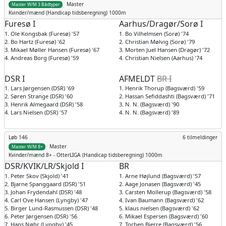
Master
Master W/M 3 Bådtyper
Kvinder/mænd
(Handicap tidsberegning) 1000m
Furesø I
Aarhus/Dragør/Sorø I
1. Ole Kongsbak (Furesø) '57
1. Bo Vilhelmsen (Sorø) '74
2. Bo Hartz (Furesø) '62
2. Christian Mølvig (Sorø) '79
3. Mikael Møller Hansen (Furesø) '67
3. Morten Juel Hansen (Dragør) '72
4. Andreas Borg (Furesø) '59
4. Christian Nielsen (Aarhus) '74
DSR I
AFMELDT
BR I
1. Lars Jørgensen (DSR) '69
1. Henrik Thorup (Bagsværd) '59
2. Søren Strange (DSR) '60
2. Hassan Sefiddashti (Bagsværd) '71
3. Henrik Almegaard (DSR) '58
3. N. N. (Bagsværd) '90
4. Lars Nielsen (DSR) '57
4. N. N. (Bagsværd) '89
Løb 146
6 tilmeldinger
Master
Master W/M 8+
Kvinder/mænd
8+ - OtterLIGA (Handicap tidsberegning) 1000m
DSR/KVIK/LR/Skjold I
BR
1. Peter Skov (Skjold) '41
1. Arne Højlund (Bagsværd) '57
2. Bjarne Spanggaard (DSR) '51
2. Aage Jonasen (Bagsværd) '45
3. Johan Frydendahl (DSR) '48
3. Carsten Mollerup (Bagsværd) '58
4. Carl Ove Hansen (Lyngby) '47
4. Ivan Baumann (Bagsværd) '62
5. Birger Lund-Rasmussen (DSR) '48
5. klaus nielsen (Bagsværd) '62
6. Peter Jørgensen (DSR) '56
6. Mikael Espersen (Bagsværd) '60
7. Hans Nøhr (Lyngby) '45
7. Torben Bjerre (Bagsværd) '56