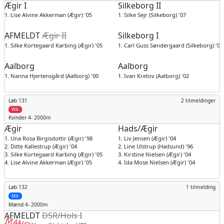
Ægir I
Silkeborg II
1. Lise Alvine Akkerman (Ægir) '05
1. Silke Sejr (Silkeborg) '07
AFMELDT
Ægir II
Silkeborg I
1. Silke Kortegaard Karbing (Ægir) '05
1. Carl Guss Søndergaard (Silkeborg) '00
Aalborg
Aalborg
1. Nanna Hjertensgård (Aalborg) '00
1. Ivan Kretov (Aalborg) '02
Løb 131
2 tilmeldinger
W4-
Kvinder
4- 2000m
Ægir
Hads/Ægir
1. Una Rosa Birgisdottir (Ægir) '98
1. Liv Jensen (Ægir) '04
2. Ditte Kallestrup (Ægir) '04
2. Line Ulstrup (Hadsund) '96
3. Silke Kortegaard Karbing (Ægir) '05
3. Kirstine Nielsen (Ægir) '04
4. Lise Alvine Akkerman (Ægir) '05
4. Ida Mose Nielsen (Ægir) '04
Løb 132
1 tilmelding
M4-
Mænd
4- 2000m
AFMELDT
DSR/Hols I