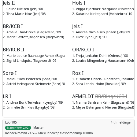
Jels II
Hols I
1. Celine Nielsen (Jels) '08
1. Vigga Hjortkær Nørgaard (Holstebro) 
2. Thea Marie Noe (Jels) '08
2. Katarina Kirkegaard (Holstebro) '10
BR/KCB I
Jels I
1. Amalie Thal-Drexel (Bagsværd) '09
1. Andrea Nicolaisen Jensen (Jels) '09
2. Marie Saxtoft Jørgensen (Bagsværd) '09
2. Dicte Fyhn (Jels) '09
BR/KCB II
OR/KCO I
1. Marie Louise Raahauge Avnsø (Bagsværd) '09
1. Freja Junkuhn Dehli (Odense) '08
2. Sigrid Lindquist (Bagsværd) '09
2. Louise klingenberg Haussmann (Odens
Sorø I
Ros I
1. Malou Skov Pedersen (Sorø) '08
1. Elisabeth Udsen-Lundstedt (Roskilde) 
2. Astrid Hebsgaard Steinmetz (Sorø) '08
2. Sara Lendal Holm (Roskilde) '09
LR I
AFMELDT
BR/Ring/KCB I
1. Andrea Bork Terkelsen (Lyngby) '09
1. Nanna Bardram Kehr (Bagsværd) '08
2. Emmelie Brinkløv (Lyngby) '08
2. Mejse Østergaard Nielsen (Ringsted) '
Løb 105
4 tilmeldinger
Master
Master W/M 2X/2-
Kvinder/mænd
2X/2- - Mix (Handicap tidsberegning) 1000m