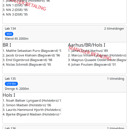
MANGLER BETALING
1. Joakim Viberg (Holstebro) '96
2. NN 1 (DSR) '95
3. NN 2 (DSR) '95
4. NN 3 (DSR) '95
Løb 134
2 tilmeldinger
M4X
Mænd
4X 2000m
BR I
Aarhus/BR/Hols I
MANGLER BETALING
1. Malthe Sebastian Puro (Bagsværd) '96
1. James Dodd (Aarhus) '89
2. Jacob Grove Klahsen (Bagsværd) '96
2. Marcus Villiam Lyngesen (Holstebro) '
3. Emil Eigenbrod (Bagsværd) '98
3. Magnus Quaade Oddershede (Bagsvær
4. Niclas Schmidt (Bagsværd) '95
4. Johan Poulsen (Bagsværd) '01
Løb 135
1 tilmelding
U19 M4-
Drenge
4- 2000m
Hols I
1. Noah Baltser Lyngaard (Holstebro) '07
2. Simon Madsen (Holstebro) '06
3. Laurits Hammond Hjorth (Holstebro) '06
4. Bjarke Ølgaard Madsen (Holstebro) '06
Løb 136
1 tilmelding