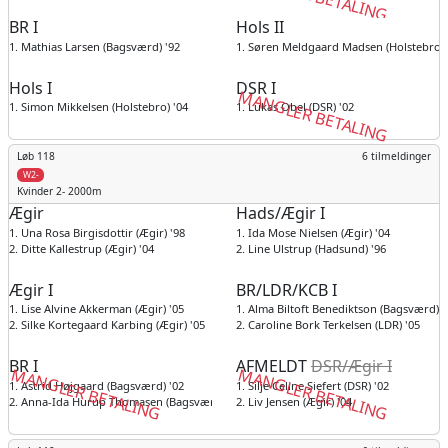
BR I
Hols II
1. Mathias Larsen (Bagsværd) '92
1. Søren Meldgaard Madsen (Holstebro) 
Hols I
DSR I
MANGLER BETALING
1. Simon Mikkelsen (Holstebro) '04
1. Lukas Obel (DSR) '02
Løb 118
6 tilmeldinger
W2-
Kvinder
2- 2000m
Ægir
Hads/Ægir I
1. Una Rosa Birgisdottir (Ægir) '98
1. Ida Mose Nielsen (Ægir) '04
2. Ditte Kallestrup (Ægir) '04
2. Line Ulstrup (Hadsund) '96
Ægir I
BR/LDR/KCB I
1. Lise Alvine Akkerman (Ægir) '05
1. Alma Biltoft Benediktson (Bagsværd) '
2. Silke Kortegaard Karbing (Ægir) '05
2. Caroline Bork Terkelsen (LDR) '05
BR I
AFMELDT
DSR/Ægir I
MANGLER BETALING
MANGLER BETALING
1. Astrid Højgaard (Bagsværd) '02
1. Silje Celine Siefert (DSR) '02
2. Anna-Ida Hurup Thomasen (Bagsværd) '04
2. Liv Jensen (Ægir) '04