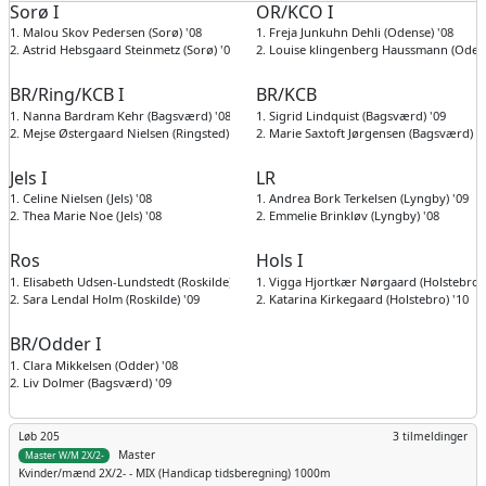
Sorø I
OR/KCO I
1. Malou Skov Pedersen (Sorø) '08
1. Freja Junkuhn Dehli (Odense) '08
2. Astrid Hebsgaard Steinmetz (Sorø) '08
2. Louise klingenberg Haussmann (Odens
BR/Ring/KCB I
BR/KCB
1. Nanna Bardram Kehr (Bagsværd) '08
1. Sigrid Lindquist (Bagsværd) '09
2. Mejse Østergaard Nielsen (Ringsted) '08
2. Marie Saxtoft Jørgensen (Bagsværd) '
Jels I
LR
1. Celine Nielsen (Jels) '08
1. Andrea Bork Terkelsen (Lyngby) '09
2. Thea Marie Noe (Jels) '08
2. Emmelie Brinkløv (Lyngby) '08
Ros
Hols I
1. Elisabeth Udsen-Lundstedt (Roskilde) '08
1. Vigga Hjortkær Nørgaard (Holstebro) 
2. Sara Lendal Holm (Roskilde) '09
2. Katarina Kirkegaard (Holstebro) '10
BR/Odder I
1. Clara Mikkelsen (Odder) '08
2. Liv Dolmer (Bagsværd) '09
Løb 205
3 tilmeldinger
Master
Master W/M 2X/2-
Kvinder/mænd
2X/2- - MIX (Handicap tidsberegning) 1000m