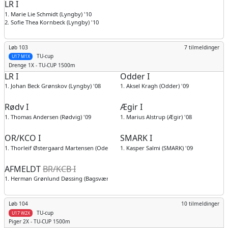
LR I
1. Marie Lie Schmidt (Lyngby) '10
2. Sofie Thea Kornbeck (Lyngby) '10
Løb 103
7 tilmeldinger
TU-cup
U17 M1X
Drenge
1X - TU-CUP 1500m
LR I
Odder I
1. Johan Beck Grønskov (Lyngby) '08
1. Aksel Kragh (Odder) '09
Rødv I
Ægir I
1. Thomas Andersen (Rødvig) '09
1. Marius Alstrup (Ægir) '08
OR/KCO I
SMARK I
1. Thorleif Østergaard Martensen (Odense) '09
1. Kasper Salmi (SMARK) '09
AFMELDT
BR/KCB I
1. Herman Grønlund Døssing (Bagsværd) '09
Løb 104
10 tilmeldinger
TU-cup
U17 W2X
Piger
2X - TU-CUP 1500m