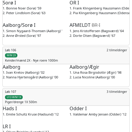
Sorø I
OR I
1. Bonnie Noer (Sorø) '59
1. Frank Klingenberg Haussmann (Odens
2. Peter Lindblom (Sorø) '63
2. Pia Klingenberg Haussmann (Odense) 
Aalborg/Sorø I
AFMELDT
BR I
1. Simon Nygaard-Thomsen (Aalborg) '89
1. Jens Kristoffersen (Bagsværd) '64
2. Anne Ørsted (Sorø) '97
2. Dorte Olsen (Bagsværd) '67
Løb 106
2 tilmeldinger
W/M 2X
Kvinder/mænd
2X - Nye roere 1000m
Aalborg
Aalborg/Ægir
1. Ivan Kretov (Aalborg) '02
1. Una Rosa Birgisdottir (Ægir) '98
2. Nanna Hjertensgård (Aalborg) '00
2. Lucia Nicoline (Aalborg) '00
Løb 107
3 tilmeldinger
U13 W/M 1X
Piger/drenge
1X 500m
Hads I
Odder I
1. Emilie Schultz Kruse (Hadsund) '12
1. Valdemar Amby Jensen (Odder) '12
LR I
1. Oliver Brinkløv (Lyngby) '12