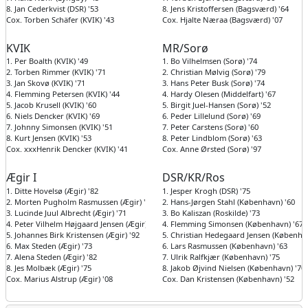
8. Jan Cederkvist (DSR) '53
8. Jens Kristoffersen (Bagsværd) '64
Cox. Torben Schäfer (KVIK) '43
Cox. Hjalte Næraa (Bagsværd) '07
KVIK
MR/Sorø
1. Per Boalth (KVIK) '49
1. Bo Vilhelmsen (Sorø) '74
2. Torben Rimmer (KVIK) '71
2. Christian Mølvig (Sorø) '79
3. Jan Skovø (KVIK) '71
3. Hans Peter Busk (Sorø) '74
4. Flemming Petersen (KVIK) '44
4. Hardy Olesen (Middelfart) '67
5. Jacob Krusell (KVIK) '60
5. Birgit Juel-Hansen (Sorø) '52
6. Niels Dencker (KVIK) '69
6. Peder Lillelund (Sorø) '69
7. Johnny Simonsen (KVIK) '51
7. Peter Carstens (Sorø) '60
8. Kurt Jensen (KVIK) '53
8. Peter Lindblom (Sorø) '63
Cox. xxxHenrik Dencker (KVIK) '41
Cox. Anne Ørsted (Sorø) '97
Ægir I
DSR/KR/Ros
1. Ditte Hovelsø (Ægir) '82
1. Jesper Krogh (DSR) '75
2. Morten Pugholm Rasmussen (Ægir) '79
2. Hans-Jørgen Stahl (København) '60
3. Lucinde Juul Albrecht (Ægir) '71
3. Bo Kaliszan (Roskilde) '73
4. Peter Vilhelm Højgaard Jensen (Ægir) '53
4. Flemming Simonsen (København) '67
5. Johannes Birk Kristensen (Ægir) '92
5. Christian Hedegaard Jensen (Københav
6. Max Steden (Ægir) '73
6. Lars Rasmussen (København) '63
7. Alena Steden (Ægir) '82
7. Ulrik Ralfkjær (København) '75
8. Jes Molbæk (Ægir) '75
8. Jakob Øjvind Nielsen (København) '70
Cox. Marius Alstrup (Ægir) '08
Cox. Dan Kristensen (København) '52