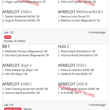
2. Viggo Lambert (København) '05
2. Felix holm gutkin (KVIK) '05
AFMELDT
KVIK I
AFMELDT
BR/Sorø/KCB I
1. Daniel Nattestad (KVIK) '03
1. Rasmus Lind (Sorø) '01
2. August Pedersen (KVIK) '05
2. Mathias Larsen (Bagsværd) '92
Løb 123
6 tilmeldinger
W2X
Kvinder
2X 2000m
BR I
Hols I
1. Mathilde Persson (Bagsværd) '96
1. Marie Kleist (Holstebro) '05
2. Ida Gørtz Jacobsen (Bagsværd) '95
2. Victoria Rudd (Holstebro) '05
AFMELDT
Ægir I
AFMELDT
DSR I
1. Ditte Kallestrup (Ægir) '04
1. Elena Grobecker (DSR) '99
2. NN NN (Ægir) '00
2. Stefanie Punke (DSR) '97
AFMELDT
KVIK I
AFMELDT
DSR II
MANGLER BETALING
1. Silke Traberg-Andersen (KVIK) '05
1. Anna Brandt Nielsen (DSR) '98
2. Viktoria Akishina (KVIK) '04
2. N N (DSR) '90
Løb 124
4 tilmeldinger
Master
Master W2X/2-