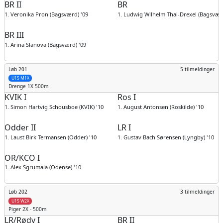
BR II
BR
1. Veronika Pron (Bagsværd) '09
1. Ludwig Wilhelm Thal-Drexel (Bagsværd
BR III
1. Arina Slanova (Bagsværd) '09
Løb 201
5 tilmeldinger
U15 M1X
Drenge
1X 500m
KVIK I
Ros I
1. Simon Hartvig Schousboe (KVIK) '10
1. August Antonsen (Roskilde) '10
Odder II
LR I
1. Laust Birk Termansen (Odder) '10
1. Gustav Bach Sørensen (Lyngby) '10
OR/KCO I
1. Alex Sgrumala (Odense) '10
Løb 202
3 tilmeldinger
U15 W2X
Piger
2X - 500m
LR/Rødv I
BR II