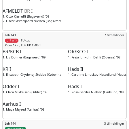
AFMELDT
BR I
1. Otto Kjærulff (Bagsværd) '09
2. Oscar Østergaard Nielsen (Bagsværd) '09
Løb 143
7 tilmeldinger
TU-cup
U17 W1X
Piger
1X - , TU-CUP 1500m
BR/KCB I
OR/KCO I
1. Liv Dolmer (Bagsværd) '09
1. Freja Junkuhn Dehli (Odense) '08
KR I
Hads II
1. Elisabeth Grydehøj Stobbe (København) '10
1. Caroline Lindskov Hessellund (Hadsun
Odder I
Hads I
1. Clara Mikkelsen (Odder) '08
1. Rosa Gerdes Nielsen (Hadsund) '08
Aarhus I
1. Maya Majeed (Aarhus) '08
Løb 144
3 tilmeldinger
Master W/M 8+