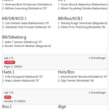
1. Andreas Bork Kristensen (Holstebro) '08
1. Oscar Munck Aabenhus (København) '
2. William Lemming (Holstebro) '07
2. Albert Grydehøj Stobbe (København) 
KR/OR/KCO I
BR/Ros/KCB I
1. Carl Hassan Gaba (København) '07
1. Nikolaj Kragh Simonsen (Bagsværd) '
2. Sebastian Holt Poulsen (Odense) '07
2. Esben Friis Thanning (Roskilde) '06
BR/Silkeborg
1. Aske T. Jensen (Silkeborg) '07
2. Buster Kiilerich Madsen (Bagsværd) '07
Løb 115
2 tilmeldinger
U19 W2-
Piger
2- 2000m
Hads I
Hols/Ros
1. Cille Hougaard (Hadsund) '07
1. Anna Kramer Bosnes (Holstebro) '07
2. Naja Lübeck (Hadsund) '07
2. Silje Trenter (Roskilde) '06
Løb 116
5 tilmeldinger
W1X
Kvinder
1X 2000m
Ros I
Ægir