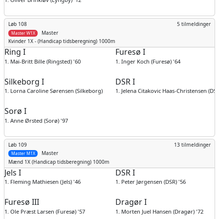
Løb 108
5 tilmeldinger
Master
Master W1X
Kvinder
1X - (Handicap tidsberegning) 1000m
Ring I
Furesø I
1. Mai-Britt Bille (Ringsted) '60
1. Inger Koch (Furesø) '64
Silkeborg I
DSR I
1. Lorna Caroline Sørensen (Silkeborg) '68
1. Jelena Citakovic Haas-Christensen (DSR
Sorø I
1. Anne Ørsted (Sorø) '97
Løb 109
13 tilmeldinger
Master
Master M1X
Mænd
1X (Handicap tidsberegning) 1000m
Jels I
DSR I
1. Fleming Mathiesen (Jels) '46
1. Peter Jørgensen (DSR) '56
Furesø III
Dragør I
1. Ole Præst Larsen (Furesø) '57
1. Morten Juel Hansen (Dragør) '72