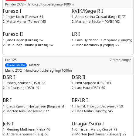
Kvinder
2X/2- (Handicap tidsberegning) 1000m
Furesø I
KVIK/Køge R I
1. Inger Koch (Furesø) '64
1. Anna Karina Gravad (Køge R) '71
2. Mette Møller (Furesø) '63
2. Marianne Becker* (KVIK) '62
Furesø II
LR I
1. Jane Hagan (Furesø) '67
1. Laila Hyldedahl Kjærgaard (Lyngby) '6
2. Helle Torp Eklund (Furesø) '62
2. Trine Kornbeck (Lyngby) '77
Løb 125
7 tilmeldinger
Master
Master M2X/2-
Mænd
2X/2- (Handicap tidsberegning) 1000m
DSR I
DSR II
1. Esben Jacobsen (DSR) '63
1. Emil Søgaard (DSR) '83
2. Ib Frausing (DSR) '49
2. Lars Haut (DSR) '60
BR I
BR/LR I
1. Claus Kjærulff-Jørgensen (Bagsværd) '77
1. Henrik Thorup (Bagsværd) '59
2. Morten Riis (Bagsværd) '77
2. Hans Nøhr (Lyngby) '45
Jels I
Dragør/Sorø I
1. Fleming Mathiesen (Jels) '46
1. Christian Mølvig (Sorø) '79
2. Anders Jørgensen (Jels) '66
2. Morten Juel Hansen (Dragør) '72