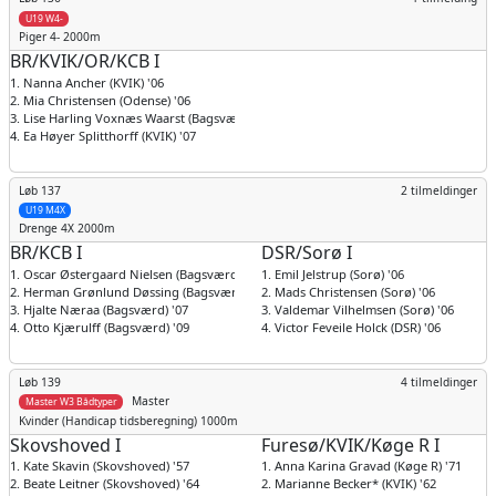
U19 W4-
Piger
4- 2000m
BR/KVIK/OR/KCB I
1. Nanna Ancher (KVIK) '06
2. Mia Christensen (Odense) '06
3. Lise Harling Voxnæs Waarst (Bagsværd) '07
4. Ea Høyer Splitthorff (KVIK) '07
Løb 137
2 tilmeldinger
U19 M4X
Drenge
4X 2000m
BR/KCB I
DSR/Sorø I
1. Oscar Østergaard Nielsen (Bagsværd) '09
1. Emil Jelstrup (Sorø) '06
2. Herman Grønlund Døssing (Bagsværd) '09
2. Mads Christensen (Sorø) '06
3. Hjalte Næraa (Bagsværd) '07
3. Valdemar Vilhelmsen (Sorø) '06
4. Otto Kjærulff (Bagsværd) '09
4. Victor Feveile Holck (DSR) '06
Løb 139
4 tilmeldinger
Master
Master W3 Bådtyper
Kvinder
(Handicap tidsberegning) 1000m
Skovshoved I
Furesø/KVIK/Køge R I
1. Kate Skavin (Skovshoved) '57
1. Anna Karina Gravad (Køge R) '71
2. Beate Leitner (Skovshoved) '64
2. Marianne Becker* (KVIK) '62