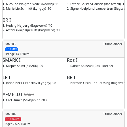
1. Nicoline Walgren Vedel (Rødvig) '11
1. Esther Galster-Hansen (Bagsværd) '11
2. Marie Lie Schmidt (Lyngby) '10
2. Signe Hvelplund Lambertsen (Bagsvær
BR I
1. Hedvig Højberg (Bagsværd) '10
2. Astrid Aviaja Kjærulff (Bagsværd) '12
Løb 203
5 tilmeldinger
U17 M1X
Drenge
1X 1500m
SMARK I
Ros I
1. Kasper Salmi (SMARK) '09
1. Rainer Kaliszan (Roskilde) '09
LR I
BR I
1. Johan Beck Grønskov (Lyngby) '08
1. Herman Grønlund Døssing (Bagsværd)
AFMELDT
Sax I
1. Carl Dunch (Saxkjøbing) '08
Løb 204
9 tilmeldinger
U17 W2X/2-
Piger
2X/2- 1500m