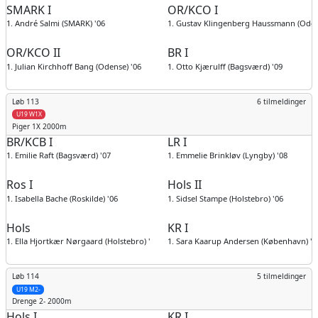
SMARK I
OR/KCO I
1. André Salmi (SMARK) '06
1. Gustav Klingenberg Haussmann (Oden
OR/KCO II
BR I
1. Julian Kirchhoff Bang (Odense) '06
1. Otto Kjærulff (Bagsværd) '09
Løb 113
6 tilmeldinger
U19 W1X
Piger
1X 2000m
BR/KCB I
LR I
1. Emilie Raft (Bagsværd) '07
1. Emmelie Brinkløv (Lyngby) '08
Ros I
Hols II
1. Isabella Bache (Roskilde) '06
1. Sidsel Stampe (Holstebro) '06
Hols
KR I
1. Ella Hjortkær Nørgaard (Holstebro) '07
1. Sara Kaarup Andersen (København) '0
Løb 114
5 tilmeldinger
U19 M2-
Drenge
2- 2000m
Hols I
KR I