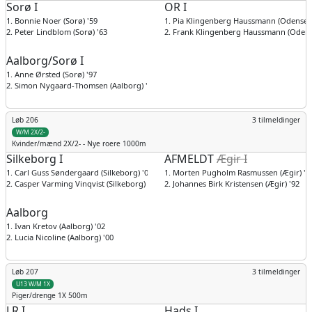
Sorø I
OR I
1. Bonnie Noer (Sorø) '59
1. Pia Klingenberg Haussmann (Odense) 
2. Peter Lindblom (Sorø) '63
2. Frank Klingenberg Haussmann (Odens
Aalborg/Sorø I
1. Anne Ørsted (Sorø) '97
2. Simon Nygaard-Thomsen (Aalborg) '89
Løb 206
3 tilmeldinger
W/M 2X/2-
Kvinder/mænd
2X/2- - Nye roere 1000m
Silkeborg I
AFMELDT
Ægir I
1. Carl Guss Søndergaard (Silkeborg) '00
1. Morten Pugholm Rasmussen (Ægir) '7
2. Casper Varming Vinqvist (Silkeborg) '05
2. Johannes Birk Kristensen (Ægir) '92
Aalborg
1. Ivan Kretov (Aalborg) '02
2. Lucia Nicoline (Aalborg) '00
Løb 207
3 tilmeldinger
U13 W/M 1X
Piger/drenge
1X 500m
LR I
Hads I