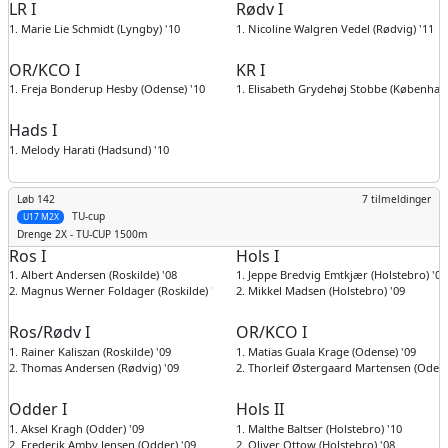
LR I
Rødv I
1. Marie Lie Schmidt (Lyngby) '10
1. Nicoline Walgren Vedel (Rødvig) '11
OR/KCO I
KR I
1. Freja Bonderup Hesby (Odense) '10
1. Elisabeth Grydehøj Stobbe (København
Hads I
1. Melody Harati (Hadsund) '10
Løb 142
7 tilmeldinger
TU-cup
U17 M2X
Drenge
2X - TU-CUP 1500m
Ros I
Hols I
1. Albert Andersen (Roskilde) '08
1. Jeppe Bredvig Emtkjær (Holstebro) '09
2. Magnus Werner Foldager (Roskilde) '08
2. Mikkel Madsen (Holstebro) '09
Ros/Rødv I
OR/KCO I
1. Rainer Kaliszan (Roskilde) '09
1. Matias Guala Krage (Odense) '09
2. Thomas Andersen (Rødvig) '09
2. Thorleif Østergaard Martensen (Odens
Odder I
Hols II
1. Aksel Kragh (Odder) '09
1. Malthe Baltser (Holstebro) '10
2. Frederik Amby Jensen (Odder) '09
2. Oliver Ottow (Holstebro) '08