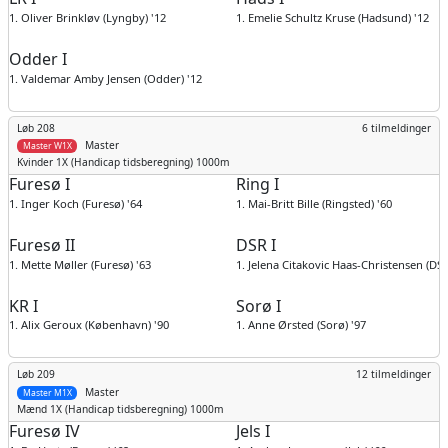
1. Oliver Brinkløv (Lyngby) '12
1. Emelie Schultz Kruse (Hadsund) '12
Odder I
1. Valdemar Amby Jensen (Odder) '12
Løb 208
6 tilmeldinger
Master
Master W1X
Kvinder
1X (Handicap tidsberegning) 1000m
Furesø I
Ring I
1. Inger Koch (Furesø) '64
1. Mai-Britt Bille (Ringsted) '60
Furesø II
DSR I
1. Mette Møller (Furesø) '63
1. Jelena Citakovic Haas-Christensen (DSR
KR I
Sorø I
1. Alix Geroux (København) '90
1. Anne Ørsted (Sorø) '97
Løb 209
12 tilmeldinger
Master
Master M1X
Mænd
1X (Handicap tidsberegning) 1000m
Furesø IV
Jels I