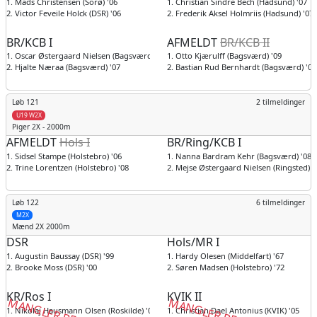
1. Mads Christensen (Sorø) '06
1. Christian Sindre Bech (Hadsund) '07
2. Victor Feveile Holck (DSR) '06
2. Frederik Aksel Holmriis (Hadsund) '07
BR/KCB I
AFMELDT
BR/KCB II
1. Oscar Østergaard Nielsen (Bagsværd) '09
1. Otto Kjærulff (Bagsværd) '09
2. Hjalte Næraa (Bagsværd) '07
2. Bastian Rud Bernhardt (Bagsværd) '07
Løb 121
2 tilmeldinger
U19 W2X
Piger
2X - 2000m
AFMELDT
Hols I
BR/Ring/KCB I
1. Sidsel Stampe (Holstebro) '06
1. Nanna Bardram Kehr (Bagsværd) '08
2. Trine Lorentzen (Holstebro) '08
2. Mejse Østergaard Nielsen (Ringsted) '
Løb 122
6 tilmeldinger
M2X
Mænd
2X 2000m
DSR
Hols/MR I
1. Augustin Baussay (DSR) '99
1. Hardy Olesen (Middelfart) '67
2. Brooke Moss (DSR) '00
2. Søren Madsen (Holstebro) '72
KR/Ros I
KVIK II
MANGLER BETALING
MANGLER BETALING
1. Nikolaj Hausmann Olsen (Roskilde) '05
1. Christian Dael Antonius (KVIK) '05