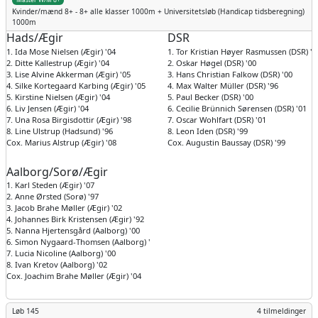
Kvinder/mænd
8+ - 8+ alle klasser 1000m + Universitetsløb (Handicap tidsberegning)
1000m
Hads/Ægir
DSR
1. Ida Mose Nielsen (Ægir) '04
1. Tor Kristian Høyer Rasmussen (DSR) '9
2. Ditte Kallestrup (Ægir) '04
2. Oskar Høgel (DSR) '00
3. Lise Alvine Akkerman (Ægir) '05
3. Hans Christian Falkow (DSR) '00
4. Silke Kortegaard Karbing (Ægir) '05
4. Max Walter Müller (DSR) '96
5. Kirstine Nielsen (Ægir) '04
5. Paul Becker (DSR) '00
6. Liv Jensen (Ægir) '04
6. Cecilie Brünnich Sørensen (DSR) '01
7. Una Rosa Birgisdottir (Ægir) '98
7. Oscar Wohlfart (DSR) '01
8. Line Ulstrup (Hadsund) '96
8. Leon Iden (DSR) '99
Cox. Marius Alstrup (Ægir) '08
Cox. Augustin Baussay (DSR) '99
Aalborg/Sorø/Ægir
1. Karl Steden (Ægir) '07
2. Anne Ørsted (Sorø) '97
3. Jacob Brahe Møller (Ægir) '02
4. Johannes Birk Kristensen (Ægir) '92
5. Nanna Hjertensgård (Aalborg) '00
6. Simon Nygaard-Thomsen (Aalborg) '89
7. Lucia Nicoline (Aalborg) '00
8. Ivan Kretov (Aalborg) '02
Cox. Joachim Brahe Møller (Ægir) '04
Løb 145
4 tilmeldinger