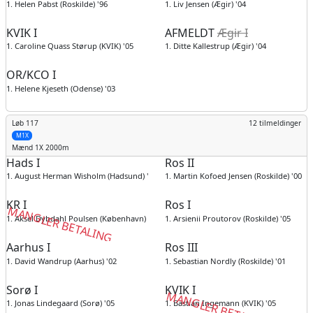
1. Helen Pabst (Roskilde) '96
1. Liv Jensen (Ægir) '04
KVIK I
AFMELDT
Ægir I
1. Caroline Quass Størup (KVIK) '05
1. Ditte Kallestrup (Ægir) '04
OR/KCO I
1. Helene Kjeseth (Odense) '03
Løb 117
12 tilmeldinger
M1X
Mænd
1X 2000m
Hads I
Ros II
1. August Herman Wisholm (Hadsund) '04
1. Martin Kofoed Jensen (Roskilde) '00
KR I
Ros I
MANGLER BETALING
1. Aksel Dybdahl Poulsen (København) '98
1. Arsienii Proutorov (Roskilde) '05
Aarhus I
Ros III
1. David Wandrup (Aarhus) '02
1. Sebastian Nordly (Roskilde) '01
Sorø I
KVIK I
MANGLER BETALING
1. Jonas Lindegaard (Sorø) '05
1. Bastian Ingemann (KVIK) '05