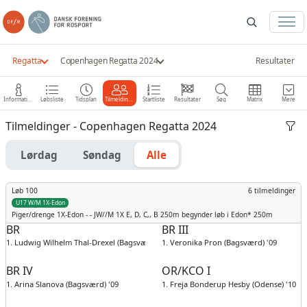
Regatta
Copenhagen Regatta 2024
Resultater
Information
Løbsliste
Tidsplan
Tilmeldinger
Startliste
Resultater
Søg
Matrix
Mere
Tilmeldinger - Copenhagen Regatta 2024
Lørdag
Søndag
Alle
Løb 100
6 tilmeldinger
U17 W/M 1X-Edon
Piger/drenge
1X-Edon - - JW//M 1X E, D, C,, B 250m begynder løb i Edon* 250m
BR
BR III
1. Ludwig Wilhelm Thal-Drexel (Bagsværd) '12
1. Veronika Pron (Bagsværd) '09
BR IV
OR/KCO I
1. Arina Slanova (Bagsværd) '09
1. Freja Bonderup Hesby (Odense) '10