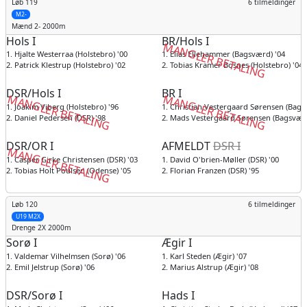
Løb 119
6 tilmeldinger
M2-
Mænd
2- 2000m
Hols I
BR/Hols I
MANGLER BETALING
1. Hjalte Westerraa (Holstebro) '00
1. Elias Ellehammer (Bagsværd) '04
2. Patrick Klestrup (Holstebro) '02
2. Tobias Kramer Bosnes (Holstebro) '04
DSR/Hols I
BR I
MANGLER BETALING
MANGLER BETALING
1. Joakim Viberg (Holstebro) '96
1. Christian Vestergaard Sørensen (Bags
2. Daniel Pedersen (DSR) '98
2. Mads Vestergaard Sørensen (Bagsværd
DSR/OR I
AFMELDT
DSR I
MANGLER BETALING
1. Casper Girke Christensen (DSR) '03
1. David O'brien-Møller (DSR) '00
2. Tobias Holt Poulsen (Odense) '05
2. Florian Franzen (DSR) '95
Løb 120
6 tilmeldinger
U19 M2X
Drenge
2X 2000m
Sorø I
Ægir I
1. Valdemar Vilhelmsen (Sorø) '06
1. Karl Steden (Ægir) '07
2. Emil Jelstrup (Sorø) '06
2. Marius Alstrup (Ægir) '08
DSR/Sorø I
Hads I