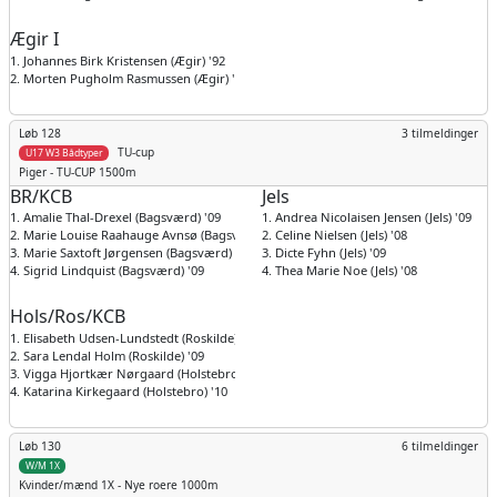
Ægir I
1. Johannes Birk Kristensen (Ægir) '92
2. Morten Pugholm Rasmussen (Ægir) '79
Løb 128
3 tilmeldinger
TU-cup
U17 W3 Bådtyper
Piger
- TU-CUP 1500m
BR/KCB
Jels
1. Amalie Thal-Drexel (Bagsværd) '09
1. Andrea Nicolaisen Jensen (Jels) '09
2. Marie Louise Raahauge Avnsø (Bagsværd) '09
2. Celine Nielsen (Jels) '08
3. Marie Saxtoft Jørgensen (Bagsværd) '09
3. Dicte Fyhn (Jels) '09
4. Sigrid Lindquist (Bagsværd) '09
4. Thea Marie Noe (Jels) '08
Hols/Ros/KCB
1. Elisabeth Udsen-Lundstedt (Roskilde) '08
2. Sara Lendal Holm (Roskilde) '09
3. Vigga Hjortkær Nørgaard (Holstebro) '09
4. Katarina Kirkegaard (Holstebro) '10
Løb 130
6 tilmeldinger
W/M 1X
Kvinder/mænd
1X - Nye roere 1000m