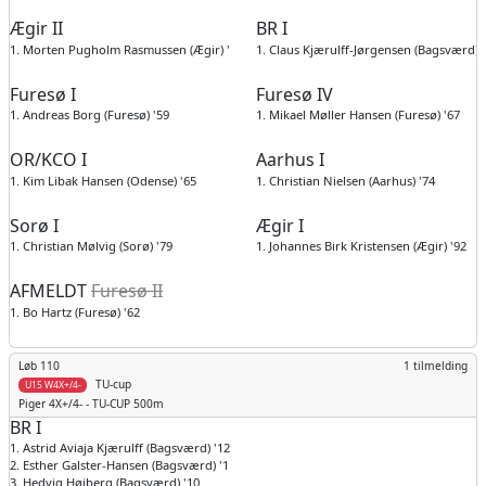
Ægir II
BR I
1. Morten Pugholm Rasmussen (Ægir) '79
1. Claus Kjærulff-Jørgensen (Bagsværd) 
Furesø I
Furesø IV
1. Andreas Borg (Furesø) '59
1. Mikael Møller Hansen (Furesø) '67
OR/KCO I
Aarhus I
1. Kim Libak Hansen (Odense) '65
1. Christian Nielsen (Aarhus) '74
Sorø I
Ægir I
1. Christian Mølvig (Sorø) '79
1. Johannes Birk Kristensen (Ægir) '92
AFMELDT
Furesø II
1. Bo Hartz (Furesø) '62
Løb 110
1 tilmelding
TU-cup
U15 W4X+/4-
Piger
4X+/4- - TU-CUP 500m
BR I
1. Astrid Aviaja Kjærulff (Bagsværd) '12
2. Esther Galster-Hansen (Bagsværd) '11
3. Hedvig Højberg (Bagsværd) '10