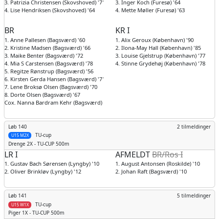
3. Patrizia Christensen (Skovshoved) '71
3. Inger Koch (Furesø) '64
4. Lise Hendriksen (Skovshoved) '64
4. Mette Møller (Furesø) '63
BR
KR I
1. Anne Pallesen (Bagsværd) '60
1. Alix Geroux (København) '90
2. Kristine Madsen (Bagsværd) '66
2. Ilona-May Hall (København) '85
3. Maike Benter (Bagsværd) '72
3. Louise Gjelstrup (København) '77
4. Mia S Carstensen (Bagsværd) '78
4. Stinne Grydehøj (København) '78
5. Regitze Rønstrup (Bagsværd) '56
6. Kirsten Gerda Hansen (Bagsværd) '71
7. Lene Broksø Olsen (Bagsværd) '70
8. Dorte Olsen (Bagsværd) '67
Cox. Nanna Bardram Kehr (Bagsværd) '08
Løb 140
2 tilmeldinger
TU-cup
U15 M2X
Drenge
2X - TU-CUP 500m
LR I
AFMELDT
BR/Ros I
1. Gustav Bach Sørensen (Lyngby) '10
1. August Antonsen (Roskilde) '10
2. Oliver Brinkløv (Lyngby) '12
2. Johan Raft (Bagsværd) '10
Løb 141
5 tilmeldinger
TU-cup
U15 W1X
Piger
1X - TU-CUP 500m