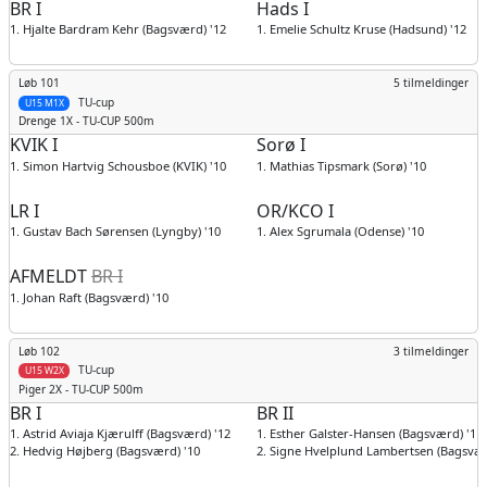
BR I
Hads I
1. Hjalte Bardram Kehr (Bagsværd) '12
1. Emelie Schultz Kruse (Hadsund) '12
Løb 101
5 tilmeldinger
TU-cup
U15 M1X
Drenge
1X - TU-CUP 500m
KVIK I
Sorø I
1. Simon Hartvig Schousboe (KVIK) '10
1. Mathias Tipsmark (Sorø) '10
LR I
OR/KCO I
1. Gustav Bach Sørensen (Lyngby) '10
1. Alex Sgrumala (Odense) '10
AFMELDT
BR I
1. Johan Raft (Bagsværd) '10
Løb 102
3 tilmeldinger
TU-cup
U15 W2X
Piger
2X - TU-CUP 500m
BR I
BR II
1. Astrid Aviaja Kjærulff (Bagsværd) '12
1. Esther Galster-Hansen (Bagsværd) '11
2. Hedvig Højberg (Bagsværd) '10
2. Signe Hvelplund Lambertsen (Bagsvær