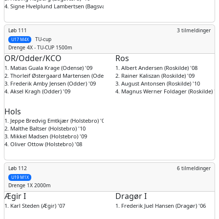
4. Signe Hvelplund Lambertsen (Bagsværd) '11
Løb 111
3 tilmeldinger
TU-cup
U17 M4X
Drenge
4X - TU-CUP 1500m
OR/Odder/KCO
Ros
1. Matias Guala Krage (Odense) '09
1. Albert Andersen (Roskilde) '08
2. Thorleif Østergaard Martensen (Odense) '09
2. Rainer Kaliszan (Roskilde) '09
3. Frederik Amby Jensen (Odder) '09
3. August Antonsen (Roskilde) '10
4. Aksel Kragh (Odder) '09
4. Magnus Werner Foldager (Roskilde) '0
Hols
1. Jeppe Bredvig Emtkjær (Holstebro) '09
2. Malthe Baltser (Holstebro) '10
3. Mikkel Madsen (Holstebro) '09
4. Oliver Ottow (Holstebro) '08
Løb 112
6 tilmeldinger
U19 M1X
Drenge
1X 2000m
Ægir I
Dragør I
1. Karl Steden (Ægir) '07
1. Frederik Juel Hansen (Dragør) '06