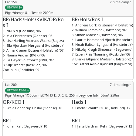
Løb 150
2 tilmeldinger
U19 W/M 8+
Piger/drenge
8+ - Testløb 2000m
BR/Hads/Hols/KVIK/OR/Ro
BR/Hols/Ros I
s I
1. Andreas Bork Kristensen (Holstebro) '
2. William Lemming (Holstebro) '07
1. NN NN (Hadsund) '06
3. Simon Madsen (Holstebro) '06
2. Mia Christensen (Odense) '06
4. Laurits Hammond Hjorth (Holstebro) '
3. Lise Harling Voxnæs Waarst (Bagsværd) '07
5. Noah Baltser Lyngaard (Holstebro) '07
4. Ella Hjortkær Nørgaard (Holstebro) '07
6. Nikolaj Kragh Simonsen (Bagsværd) '
5. Anna Kramer Bosnes (Holstebro) '07
7. Esben Friis Thanning (Roskilde) '06
6. Nanna Ancher (KVIK) '06
8. Bjarke Ølgaard Madsen (Holstebro) '0
7. Ea Høyer Splitthorff (KVIK) '07
Cox. Astrid Aviaja Kjærulff (Bagsværd) '1
8. Silje Trenter (Roskilde) '06
Cox. n. n. (Roskilde) '09
Løb 200
7 tilmeldinger
U17 W/M 1X-Edon
Piger/drenge
1X-Edon - JW//M 1X E, D, C, B, 250m begynder løb i Edon* 250m
OR/KCO I
Hads I
1. Freja Bonderup Hesby (Odense) '10
1. Emelie Schultz Kruse (Hadsund) '12
BR I
BR I
1. Johan Raft (Bagsværd) '10
1. Hjalte Bardram Kehr (Bagsværd) '12