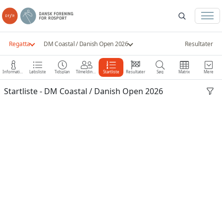
Regatta
DM Coastal / Danish Open 2026
Resultater
Information
Løbsliste
Tidsplan
Tilmeldinger
Startliste
Resultater
Søg
Matrix
Mere
Startliste - DM Coastal / Danish Open 2026