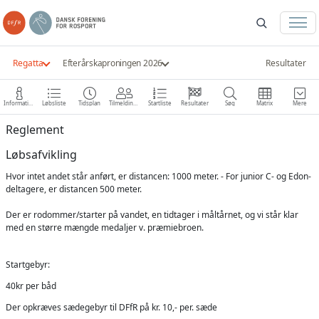
Regatta
Efterårskaproningen 2026
Resultater
Information
Løbsliste
Tidsplan
Tilmeldinger
Startliste
Resultater
Søg
Matrix
Mere
Reglement
Løbsafvikling
Hvor intet andet står anført, er distancen: 1000 meter. - For junior C- og Edon-
deltagere, er distancen 500 meter.
Der er rodommer/starter på vandet, en tidtager i måltårnet, og vi står klar
med en større mængde medaljer v. præmiebroen.
Startgebyr:
40kr per båd
Der opkræves sædegebyr til DFfR på kr. 10,- per. sæde