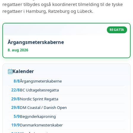
regattaer tilbydes også koordineret tilmelding til de tyske
regattaer i Hamburg, Ratzeburg og Lübeck.
REGATTA
Årgangsmeterskaberne
8. aug 2026
Kalender
8/8
Årgangsmeterskaberne
22/8
BC Udtagelsesregatta
29/8
Nordic Sprint Regatta
29/8
DM Coastal / Danish Open
5/9
Begynderkaproning
19/9
Danmarksmesterskaber