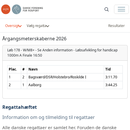
Oversigt
Vælg regatta
Resultater
Årgangsmeterskaberne 2026
Løb 178 - W/M8+ - Se Anden information - Løbsafvikling for handicap
1000m A Finale
16:50
Plac.
#
Navn
Tid
1
2
Bagsværd/DSR/Holstebro/Roskilde I
3:11.70
2
1
Aalborg
3:44.25
Regattahæftet
Information om og tilmelding til regattaer
Alle danske regattaer er samlet her. Foruden de danske