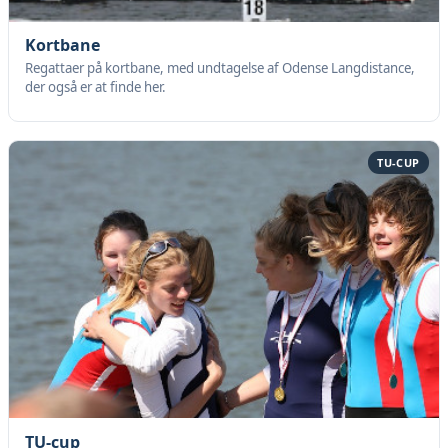
Kortbane
Regattaer på kortbane, med undtagelse af Odense Langdistance,
der også er at finde her.
TU-CUP
TU-cup