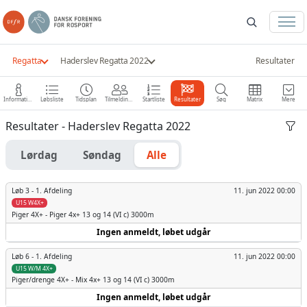
Regatta
Haderslev Regatta 2022
Resultater
Information
Løbsliste
Tidsplan
Tilmeldinger
Startliste
Resultater
Søg
Matrix
Mere
Resultater - Haderslev Regatta 2022
Lørdag
Søndag
Alle
Løb 3 -
1. Afdeling
11. jun 2022 00:00
U15 W4X+
Piger
4X+ - Piger 4x+ 13 og 14 (VI c) 3000m
Ingen anmeldt, løbet udgår
Løb 6 -
1. Afdeling
11. jun 2022 00:00
U15 W/M 4X+
Piger/drenge
4X+ - Mix 4x+ 13 og 14 (VI c) 3000m
Ingen anmeldt, løbet udgår