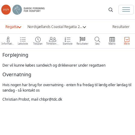
Regatta
Nordsjællands Coastal Regatta 2023
Resultater
Information
Løbsliste
Tidsplan
Tilmeldinger
Startliste
Resultater
Søg
Matrix
Mere
Forplejning
Der vil kunne købes sandwich og drikkevarer under regattaen
Overnatning
Hvis nogen har brug for overnatning - enten fra fredag til lørdg eller lørdag til
søndag - så kontakt os
Christian Probst, mail
chbpr@tdc.dk