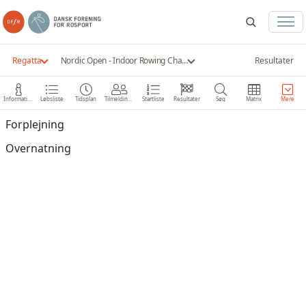
Regatta
Nordic Open - Indoor Rowing Championships 2022
Resultater
Information
Løbsliste
Tidsplan
Tilmeldinger
Startliste
Resultater
Søg
Matrix
Mere
Forplejning
Overnatning