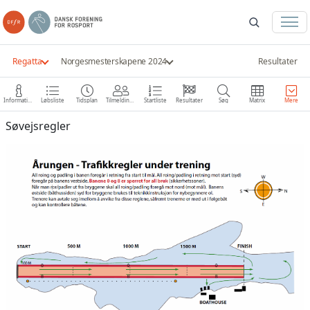
Regatta
Norgesmesterskapene 2024
Resultater
Information
Løbsliste
Tidsplan
Tilmeldinger
Startliste
Resultater
Søg
Matrix
Mere
Søvejsregler