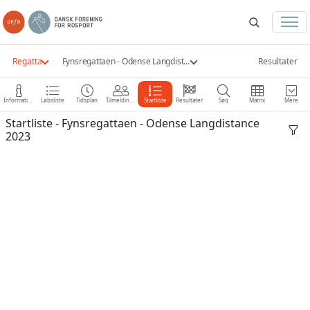
Regatta
Fynsregattaen - Odense Langdistance 2023
Resultater
Information
Løbsliste
Tidsplan
Tilmeldinger
Startliste
Resultater
Søg
Matrix
Mere
Startliste - Fynsregattaen - Odense Langdistance
2023