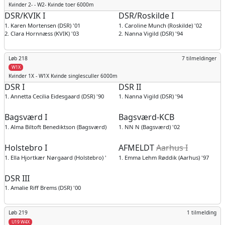
Kvinder
2- - W2- Kvinde toer 6000m
DSR/KVIK I
DSR/Roskilde I
1. Karen Mortensen (DSR) '01
1. Caroline Munch (Roskilde) '02
2. Clara Hornnæss (KVIK) '03
2. Nanna Vigild (DSR) '94
Løb 218
7 tilmeldinger
W1X
Kvinder
1X - W1X Kvinde singlesculler 6000m
DSR I
DSR II
1. Annetta Cecilia Eidesgaard (DSR) '90
1. Nanna Vigild (DSR) '94
Bagsværd I
Bagsværd-KCB
1. Alma Biltoft Benediktson (Bagsværd) '05
1. NN N (Bagsværd) '02
Holstebro I
AFMELDT
Aarhus I
1. Ella Hjortkær Nørgaard (Holstebro) '07
1. Emma Lehm Røddik (Aarhus) '97
DSR III
1. Amalie Riff Brems (DSR) '00
Løb 219
1 tilmelding
U19 W4X