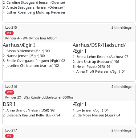
2. Caroline Skovgaard Jensen (Odense) '90
3. Anette Saaugaars Hansen (Odense) '99
4. Esther Rosenberg Møldrup Pedersen (Odense) '00
Løb 215
2 tilmeldinger
W4-
Kvinder
4- - W4- Kvinde firer 6000m
Aarhus/Ægir I
Aarhus/DSR/Hadsund/
Ægir I
1. Sasha Nellemose (Ægir) '00
2. Nanna Jensen (Ægir) '00
1. Emma Lehm Røddik (Aarhus) '97
3. Emilie Overgaard Ringøen (Ægir) '02
2. Line Ulstrup (Hadsund) '96
4. Josefine Christensen (Aarhus) '02
3. Helen Pabst (DSR) '96
4. Anna Thoft Petersen (Ægir) '04
Løb 216
2 tilmeldinger
W2X
Kvinder
2X - W2x Kvinde dobbelsculler 6000m
DSR I
Ægir I
1. Anna Brandt Nielsen (DSR) '98
1. Liv Jensen (Ægir) '04
2. Elisabeth Kaalund Keller (DSR) '94
2. Ida Mose Nielsen (Ægir) '04
Løb 217
2 tilmeldinger
W2-