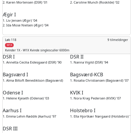
2. Karen Mortensen (DSR) '01
2. Caroline Munch (Roskilde) '02
Ægir I
1. Liv Jensen (Ægir) '04
2. Ida Mose Nielsen (Ægir) '04
Løb 118
9 tilmeldinger
W1X
Kvinder
1X - W1X Kvinde singlesculler 6000m
DSR I
DSR II
1. Annetta Cecilia Eidesgaard (DSR) '90
1. Nanna Vigild (DSR) '94
Bagsværd I
Bagsværd-KCB
1. Alma Biltoft Benediktson (Bagsværd) '05
1. Rosalia Christiansen (Bagsværd) '07
Odense I
KVIK I
1. Helene Kjeseth (Odense) '03
1. Nora Krag Pedersen (KVIK) '07
Aarhus I
Holstebro I
1. Emma Lehm Røddik (Aarhus) '97
1. Ella Hjortkær Nørgaard (Holstebro) '0
DSR III