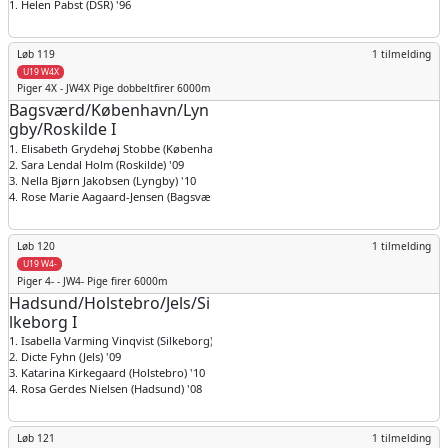
1. Helen Pabst (DSR) '96
Løb 119
1 tilmelding
U19 W4X
Piger
4X - JW4X Pige dobbeltfirer 6000m
Bagsværd/København/Lyn
gby/Roskilde I
1. Elisabeth Grydehøj Stobbe (København) '10
2. Sara Lendal Holm (Roskilde) '09
3. Nella Bjørn Jakobsen (Lyngby) '10
4. Rose Marie Aagaard-Jensen (Bagsværd) '10
Løb 120
1 tilmelding
U19 W4-
Piger
4- - JW4- Pige firer 6000m
Hadsund/Holstebro/Jels/Si
lkeborg I
1. Isabella Varming Vinqvist (Silkeborg) '11
2. Dicte Fyhn (Jels) '09
3. Katarina Kirkegaard (Holstebro) '10
4. Rosa Gerdes Nielsen (Hadsund) '08
Løb 121
1 tilmelding