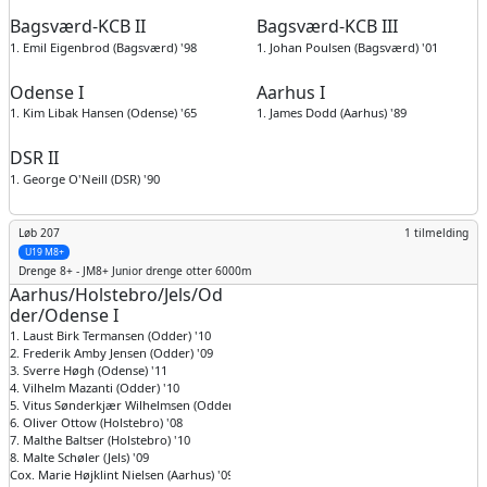
Bagsværd-KCB II
Bagsværd-KCB III
1. Emil Eigenbrod (Bagsværd) '98
1. Johan Poulsen (Bagsværd) '01
Odense I
Aarhus I
1. Kim Libak Hansen (Odense) '65
1. James Dodd (Aarhus) '89
DSR II
1. George O'Neill (DSR) '90
Løb 207
1 tilmelding
U19 M8+
Drenge
8+ - JM8+ Junior drenge otter 6000m
Aarhus/Holstebro/Jels/Od
der/Odense I
1. Laust Birk Termansen (Odder) '10
2. Frederik Amby Jensen (Odder) '09
3. Sverre Høgh (Odense) '11
4. Vilhelm Mazanti (Odder) '10
5. Vitus Sønderkjær Wilhelmsen (Odder) '10
6. Oliver Ottow (Holstebro) '08
7. Malthe Baltser (Holstebro) '10
8. Malte Schøler (Jels) '09
Cox. Marie Højklint Nielsen (Aarhus) '09