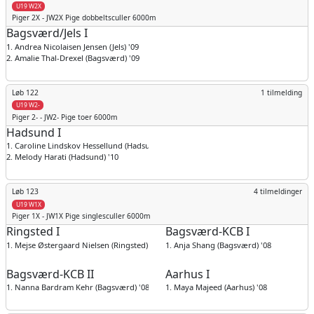
U19 W2X
Piger
2X - JW2X Pige dobbeltsculler 6000m
Bagsværd/Jels I
1. Andrea Nicolaisen Jensen (Jels) '09
2. Amalie Thal-Drexel (Bagsværd) '09
Løb 122
1 tilmelding
U19 W2-
Piger
2- - JW2- Pige toer 6000m
Hadsund I
1. Caroline Lindskov Hessellund (Hadsund) '08
2. Melody Harati (Hadsund) '10
Løb 123
4 tilmeldinger
U19 W1X
Piger
1X - JW1X Pige singlesculler 6000m
Ringsted I
Bagsværd-KCB I
1. Mejse Østergaard Nielsen (Ringsted) '08
1. Anja Shang (Bagsværd) '08
Bagsværd-KCB II
Aarhus I
1. Nanna Bardram Kehr (Bagsværd) '08
1. Maya Majeed (Aarhus) '08