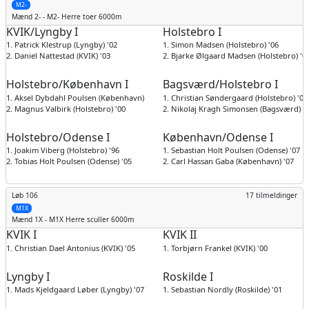
M2-
Mænd
2- - M2- Herre toer 6000m
KVIK/Lyngby I
Holstebro I
1. Patrick Klestrup (Lyngby) '02
1. Simon Madsen (Holstebro) '06
2. Daniel Nattestad (KVIK) '03
2. Bjarke Ølgaard Madsen (Holstebro) '0
Holstebro/København I
Bagsværd/Holstebro I
1. Aksel Dybdahl Poulsen (København) '98
1. Christian Søndergaard (Holstebro) '04
2. Magnus Valbirk (Holstebro) '00
2. Nikolaj Kragh Simonsen (Bagsværd) '
Holstebro/Odense I
København/Odense I
1. Joakim Viberg (Holstebro) '96
1. Sebastian Holt Poulsen (Odense) '07
2. Tobias Holt Poulsen (Odense) '05
2. Carl Hassan Gaba (København) '07
Løb 106
17 tilmeldinger
M1X
Mænd
1X - M1X Herre sculler 6000m
KVIK I
KVIK II
1. Christian Dael Antonius (KVIK) '05
1. Torbjørn Frankel (KVIK) '00
Lyngby I
Roskilde I
1. Mads Kjeldgaard Løber (Lyngby) '07
1. Sebastian Nordly (Roskilde) '01