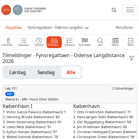
Regatta
Fynsregattaen - Odense Langdistance 2026
Resultater
Information
Løbsliste
Tidsplan
Tilmeldinger
Startliste
Resultater
Søg
Matrix
Mere
Tilmeldinger - Fynsregattaen - Odense Langdistance
2026
Lørdag
Søndag
Alle
Løb 101
2 tilmeldinger
M8+
Mænd
8+ - M8+ Herre Otter 6000m
København I
København
1. Victor Garcia Palacios (København) '92
1. Otto Friedrichen (København) '71
2. Henning Brüske (København) '82
2. Hans-Jørgen Stahl (København) '60
3. Steen Vestervang (København) '61
3. Ole Skyggebjerg (København) '64
4. Lewis West (København) '91
4. Jim Kristensen (København) '60
5. Eyðun Hansen (København) '97
5. Christian Hedegaard Jensen (Københav
6. Mikkel Schmidt (København) '78
6. Christopher Green (København) '99