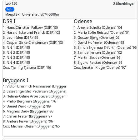
Løb 130
3 tilmeldinger
M8+
Mænd
8+ - Universitet, W/M 6000m
DSR I
Odense
1. Hans Christian Falkow (DSR) '00
1. Amelie Schultz (Odense) '04
2. Harald Eskelund Franck (DSR) '03
2. Maria Sofie Reistad (Odense) '01
3. Leon Iden (DSR) '99
3. Gustav Bjerg (Odense) '02
4. Casper Girke Christensen (DSR) '03
4. David Hofmeier (Odense) '98
5. NN 1 (DSR) '95
5. Simon Skjernaa Erfurth (Odense) '96
6. NN 2 (DSR) '95
6. Samuel Jensen (Odense) '02
7. NN 3 (DSR) '95
7. Martin Skude (Odense) '96
8. NN 4 (DSR) '95
8. Sigurd Reistad (Odense) '99
Cox. Tjalling Tjalsma (DSR) '96
Cox. Jonatan Kluge (Odense) '97
Bryggens I
1. Victor Brünnich Rasmussen (Bryggens) '01
2. Lasse Ingerslev Pedersen (Bryggens) '96
3. Helena-Céline Arøe Stevelt (Bryggens) '98
4. Philip Bergman (Bryggens) '76
5. Daniel Ward (Bryggens) '89
6. Magnus Dauv (Bryggens) '86
7. Ciaran Frater (Bryggens) '97
8. Anders Fisker (Bryggens) '96
Cox. Michael Olesen (Bryggens) '65