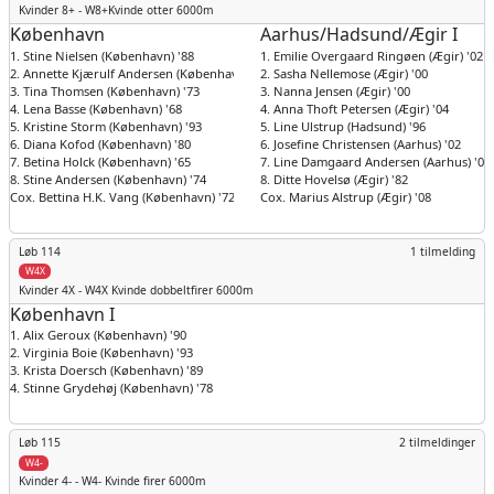
Kvinder
8+ - W8+Kvinde otter 6000m
København
Aarhus/Hadsund/Ægir I
1. Stine Nielsen (København) '88
1. Emilie Overgaard Ringøen (Ægir) '02
2. Annette Kjærulf Andersen (København) '63
2. Sasha Nellemose (Ægir) '00
3. Tina Thomsen (København) '73
3. Nanna Jensen (Ægir) '00
4. Lena Basse (København) '68
4. Anna Thoft Petersen (Ægir) '04
5. Kristine Storm (København) '93
5. Line Ulstrup (Hadsund) '96
6. Diana Kofod (København) '80
6. Josefine Christensen (Aarhus) '02
7. Betina Holck (København) '65
7. Line Damgaard Andersen (Aarhus) '01
8. Stine Andersen (København) '74
8. Ditte Hovelsø (Ægir) '82
Cox. Bettina H.K. Vang (København) '72
Cox. Marius Alstrup (Ægir) '08
Løb 114
1 tilmelding
W4X
Kvinder
4X - W4X Kvinde dobbeltfirer 6000m
København I
1. Alix Geroux (København) '90
2. Virginia Boie (København) '93
3. Krista Doersch (København) '89
4. Stinne Grydehøj (København) '78
Løb 115
2 tilmeldinger
W4-
Kvinder
4- - W4- Kvinde firer 6000m