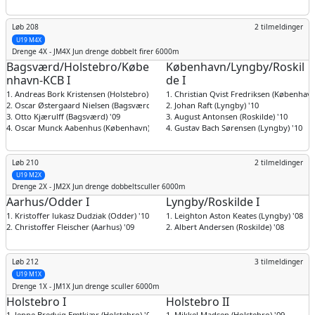
Løb 208
2 tilmeldinger
U19 M4X
Drenge
4X - JM4X Jun drenge dobbelt firer 6000m
Bagsværd/Holstebro/Købe
København/Lyngby/Roskil
nhavn-KCB I
de I
1. Andreas Bork Kristensen (Holstebro) '08
1. Christian Qvist Fredriksen (København
2. Oscar Østergaard Nielsen (Bagsværd) '09
2. Johan Raft (Lyngby) '10
3. Otto Kjærulff (Bagsværd) '09
3. August Antonsen (Roskilde) '10
4. Oscar Munck Aabenhus (København) '08
4. Gustav Bach Sørensen (Lyngby) '10
Løb 210
2 tilmeldinger
U19 M2X
Drenge
2X - JM2X Jun drenge dobbeltsculler 6000m
Aarhus/Odder I
Lyngby/Roskilde I
1. Kristoffer lukasz Dudziak (Odder) '10
1. Leighton Aston Keates (Lyngby) '08
2. Christoffer Fleischer (Aarhus) '09
2. Albert Andersen (Roskilde) '08
Løb 212
3 tilmeldinger
U19 M1X
Drenge
1X - JM1X Jun drenge sculler 6000m
Holstebro I
Holstebro II
1. Jeppe Bredvig Emtkjær (Holstebro) '09
1. Mikkel Madsen (Holstebro) '09