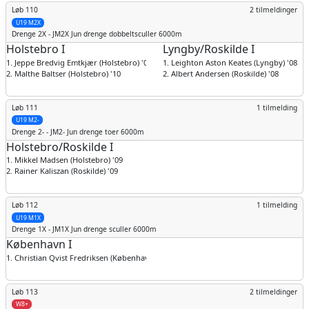
Løb 110
2 tilmeldinger
U19 M2X
Drenge
2X - JM2X Jun drenge dobbeltsculler 6000m
Holstebro I
Lyngby/Roskilde I
1. Jeppe Bredvig Emtkjær (Holstebro) '09
1. Leighton Aston Keates (Lyngby) '08
2. Malthe Baltser (Holstebro) '10
2. Albert Andersen (Roskilde) '08
Løb 111
1 tilmelding
U19 M2-
Drenge
2- - JM2- Jun drenge toer 6000m
Holstebro/Roskilde I
1. Mikkel Madsen (Holstebro) '09
2. Rainer Kaliszan (Roskilde) '09
Løb 112
1 tilmelding
U19 M1X
Drenge
1X - JM1X Jun drenge sculler 6000m
København I
1. Christian Qvist Fredriksen (København) '08
Løb 113
2 tilmeldinger
W8+