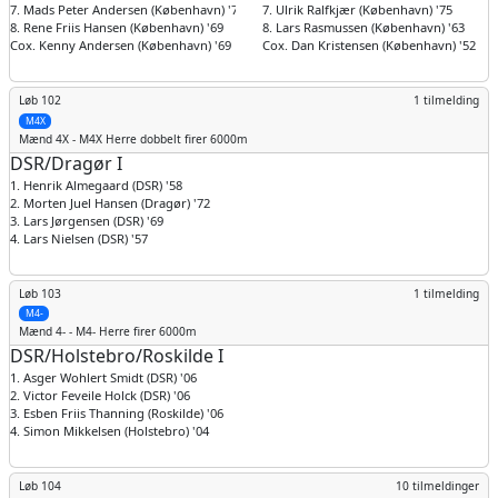
7. Mads Peter Andersen (København) '77
7. Ulrik Ralfkjær (København) '75
8. Rene Friis Hansen (København) '69
8. Lars Rasmussen (København) '63
Cox. Kenny Andersen (København) '69
Cox. Dan Kristensen (København) '52
Løb 102
1 tilmelding
M4X
Mænd
4X - M4X Herre dobbelt firer 6000m
DSR/Dragør I
1. Henrik Almegaard (DSR) '58
2. Morten Juel Hansen (Dragør) '72
3. Lars Jørgensen (DSR) '69
4. Lars Nielsen (DSR) '57
Løb 103
1 tilmelding
M4-
Mænd
4- - M4- Herre firer 6000m
DSR/Holstebro/Roskilde I
1. Asger Wohlert Smidt (DSR) '06
2. Victor Feveile Holck (DSR) '06
3. Esben Friis Thanning (Roskilde) '06
4. Simon Mikkelsen (Holstebro) '04
Løb 104
10 tilmeldinger