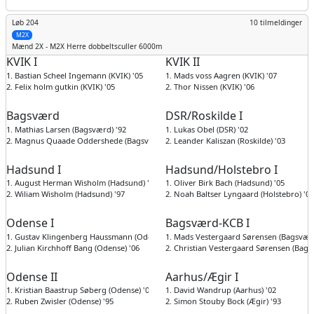
Løb 204
10 tilmeldinger
M2X
Mænd
2X - M2X Herre dobbeltsculler 6000m
KVIK I
KVIK II
1. Bastian Scheel Ingemann (KVIK) '05
1. Mads voss Aagren (KVIK) '07
2. Felix holm gutkin (KVIK) '05
2. Thor Nissen (KVIK) '06
Bagsværd
DSR/Roskilde I
1. Mathias Larsen (Bagsværd) '92
1. Lukas Obel (DSR) '02
2. Magnus Quaade Oddershede (Bagsværd) '00
2. Leander Kaliszan (Roskilde) '03
Hadsund I
Hadsund/Holstebro I
1. August Herman Wisholm (Hadsund) '04
1. Oliver Birk Bach (Hadsund) '05
2. Wiliam Wisholm (Hadsund) '97
2. Noah Baltser Lyngaard (Holstebro) '07
Odense I
Bagsværd-KCB I
1. Gustav Klingenberg Haussmann (Odense) '07
1. Mads Vestergaard Sørensen (Bagsværd
2. Julian Kirchhoff Bang (Odense) '06
2. Christian Vestergaard Sørensen (Bags
Odense II
Aarhus/Ægir I
1. Kristian Baastrup Søberg (Odense) '00
1. David Wandrup (Aarhus) '02
2. Ruben Zwisler (Odense) '95
2. Simon Stouby Bock (Ægir) '93