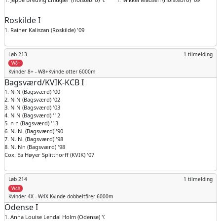
Roskilde I
1. Rainer Kaliszan (Roskilde) '09
Løb 213
1 tilmelding
W8+
Kvinder
8+ - W8+Kvinde otter 6000m
Bagsværd/KVIK-KCB I
1. N N (Bagsværd) '00
2. N N (Bagsværd) '02
3. N N (Bagsværd) '03
4. N N (Bagsværd) '12
5. n n (Bagsværd) '13
6. N. N. (Bagsværd) '90
7. N. N. (Bagsværd) '98
8. N. Nn (Bagsværd) '98
Cox. Ea Høyer Splitthorff (KVIK) '07
Løb 214
1 tilmelding
W4X
Kvinder
4X - W4X Kvinde dobbeltfirer 6000m
Odense I
1. Anna Louise Lendal Holm (Odense) '03