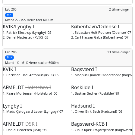
Løb 205
2 tilmeldinger
M2-
Mænd
2- - M2- Herre toer 6000m
KVIK/Lyngby I
København/Odense I
1. Patrick Klestrup (Lyngby) '02
1. Sebastian Holt Poulsen (Odense) '07
2. Daniel Nattestad (KVIK) '03
2. Carl Hassan Gaba (København) '07
Løb 206
13 tilmeldinger
M1X
Mænd
1X - M1X Herre sculler 6000m
KVIK I
Bagsværd I
1. Christian Dael Antonius (KVIK) '05
1. Magnus Quaade Oddershede (Bagsvær
AFMELDT
Holstebro I
Roskilde I
1. Kaare Mortensen (Holstebro) '00
1. Bastian Secher (Roskilde) '99
Lyngby I
Hadsund I
1. Mads Kjeldgaard Løber (Lyngby) '07
1. Oliver Birk Bach (Hadsund) '05
AFMELDT
DSR I
Bagsværd-KCB I
1. Daniel Pedersen (DSR) '98
1. Claus Kjærulff-Jørgensen (Bagsværd) 