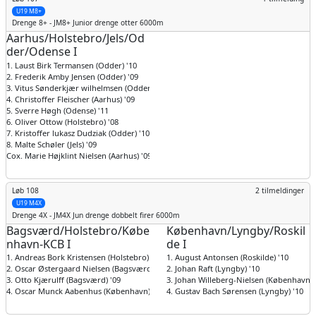
U19 M8+
Drenge
8+ - JM8+ Junior drenge otter 6000m
Aarhus/Holstebro/Jels/Od
der/Odense I
1. Laust Birk Termansen (Odder) '10
2. Frederik Amby Jensen (Odder) '09
3. Vitus Sønderkjær wilhelmsen (Odder) '10
4. Christoffer Fleischer (Aarhus) '09
5. Sverre Høgh (Odense) '11
6. Oliver Ottow (Holstebro) '08
7. Kristoffer lukasz Dudziak (Odder) '10
8. Malte Schøler (Jels) '09
Cox. Marie Højklint Nielsen (Aarhus) '09
Løb 108
2 tilmeldinger
U19 M4X
Drenge
4X - JM4X Jun drenge dobbelt firer 6000m
Bagsværd/Holstebro/Købe
København/Lyngby/Roskil
nhavn-KCB I
de I
1. Andreas Bork Kristensen (Holstebro) '08
1. August Antonsen (Roskilde) '10
2. Oscar Østergaard Nielsen (Bagsværd) '09
2. Johan Raft (Lyngby) '10
3. Otto Kjærulff (Bagsværd) '09
3. Johan Willeberg-Nielsen (København) 
4. Oscar Munck Aabenhus (København) '08
4. Gustav Bach Sørensen (Lyngby) '10