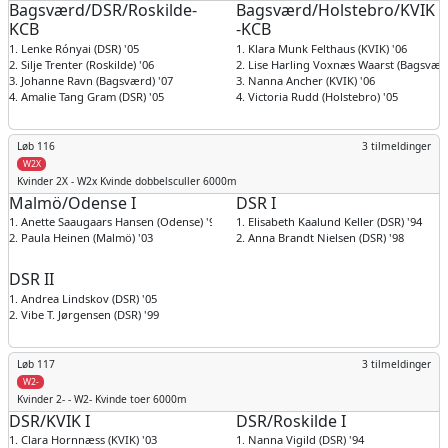
Bagsværd/DSR/Roskilde-
Bagsværd/Holstebro/KVIK
KCB
-KCB
1. Lenke Rónyai (DSR) '05
1. Klara Munk Felthaus (KVIK) '06
2. Silje Trenter (Roskilde) '06
2. Lise Harling Voxnæs Waarst (Bagsværd
3. Johanne Ravn (Bagsværd) '07
3. Nanna Ancher (KVIK) '06
4. Amalie Tang Gram (DSR) '05
4. Victoria Rudd (Holstebro) '05
Løb 116
3 tilmeldinger
W2X
Kvinder
2X - W2x Kvinde dobbelsculler 6000m
Malmö/Odense I
DSR I
1. Anette Saaugaars Hansen (Odense) '99
1. Elisabeth Kaalund Keller (DSR) '94
2. Paula Heinen (Malmö) '03
2. Anna Brandt Nielsen (DSR) '98
DSR II
1. Andrea Lindskov (DSR) '05
2. Vibe T. Jørgensen (DSR) '99
Løb 117
3 tilmeldinger
W2-
Kvinder
2- - W2- Kvinde toer 6000m
DSR/KVIK I
DSR/Roskilde I
1. Clara Hornnæss (KVIK) '03
1. Nanna Vigild (DSR) '94