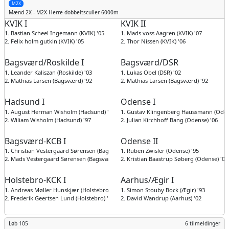
M2X
Mænd
2X - M2X Herre dobbeltsculler 6000m
KVIK I
KVIK II
1. Bastian Scheel Ingemann (KVIK) '05
1. Mads voss Aagren (KVIK) '07
2. Felix holm gutkin (KVIK) '05
2. Thor Nissen (KVIK) '06
Bagsværd/Roskilde I
Bagsværd/DSR
1. Leander Kaliszan (Roskilde) '03
1. Lukas Obel (DSR) '02
2. Mathias Larsen (Bagsværd) '92
2. Mathias Larsen (Bagsværd) '92
Hadsund I
Odense I
1. August Herman Wisholm (Hadsund) '04
1. Gustav Klingenberg Haussmann (Oden
2. Wiliam Wisholm (Hadsund) '97
2. Julian Kirchhoff Bang (Odense) '06
Bagsværd-KCB I
Odense II
1. Christian Vestergaard Sørensen (Bagsværd) '96
1. Ruben Zwisler (Odense) '95
2. Mads Vestergaard Sørensen (Bagsværd) '98
2. Kristian Baastrup Søberg (Odense) '00
Holstebro-KCK I
Aarhus/Ægir I
1. Andreas Møller Hunskjær (Holstebro) '01
1. Simon Stouby Bock (Ægir) '93
2. Frederik Geertsen Lund (Holstebro) '01
2. David Wandrup (Aarhus) '02
Løb 105
6 tilmeldinger