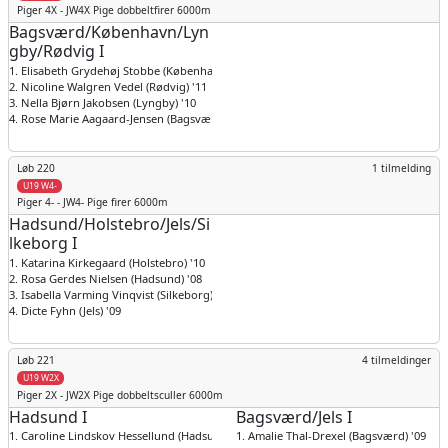
Piger
4X - JW4X Pige dobbeltfirer 6000m
Bagsværd/København/Lyn
gby/Rødvig I
1. Elisabeth Grydehøj Stobbe (København) '10
2. Nicoline Walgren Vedel (Rødvig) '11
3. Nella Bjørn Jakobsen (Lyngby) '10
4. Rose Marie Aagaard-Jensen (Bagsværd) '10
Løb 220
1 tilmelding
U19 W4-
Piger
4- - JW4- Pige firer 6000m
Hadsund/Holstebro/Jels/Si
lkeborg I
1. Katarina Kirkegaard (Holstebro) '10
2. Rosa Gerdes Nielsen (Hadsund) '08
3. Isabella Varming Vinqvist (Silkeborg) '11
4. Dicte Fyhn (Jels) '09
Løb 221
4 tilmeldinger
U19 W2X
Piger
2X - JW2X Pige dobbeltsculler 6000m
Hadsund I
Bagsværd/Jels I
1. Caroline Lindskov Hessellund (Hadsund) '08
1. Amalie Thal-Drexel (Bagsværd) '09