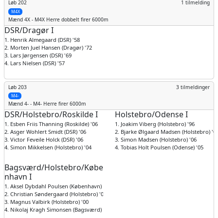
Løb 202
1 tilmelding
M4X
Mænd
4X - M4X Herre dobbelt firer 6000m
DSR/Dragør I
1. Henrik Almegaard (DSR) '58
2. Morten Juel Hansen (Dragør) '72
3. Lars Jørgensen (DSR) '69
4. Lars Nielsen (DSR) '57
Løb 203
3 tilmeldinger
M4-
Mænd
4- - M4- Herre firer 6000m
DSR/Holstebro/Roskilde I
Holstebro/Odense I
1. Esben Friis Thanning (Roskilde) '06
1. Joakim Viberg (Holstebro) '96
2. Asger Wohlert Smidt (DSR) '06
2. Bjarke Ølgaard Madsen (Holstebro) '0
3. Victor Feveile Holck (DSR) '06
3. Simon Madsen (Holstebro) '06
4. Simon Mikkelsen (Holstebro) '04
4. Tobias Holt Poulsen (Odense) '05
Bagsværd/Holstebro/Købe
nhavn I
1. Aksel Dybdahl Poulsen (København) '98
2. Christian Søndergaard (Holstebro) '04
3. Magnus Valbirk (Holstebro) '00
4. Nikolaj Kragh Simonsen (Bagsværd) '06