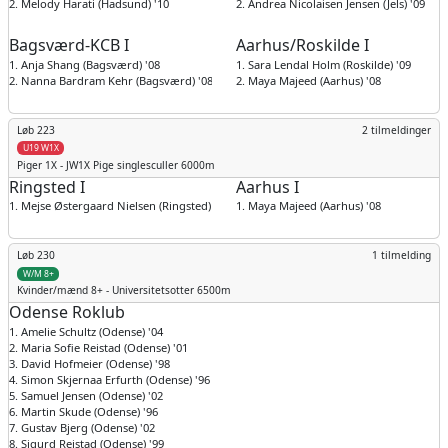
2. Melody Harati (Hadsund) '10
2. Andrea Nicolaisen Jensen (Jels) '09
Bagsværd-KCB I
Aarhus/Roskilde I
1. Anja Shang (Bagsværd) '08
1. Sara Lendal Holm (Roskilde) '09
2. Nanna Bardram Kehr (Bagsværd) '08
2. Maya Majeed (Aarhus) '08
Løb 223
2 tilmeldinger
U19 W1X
Piger
1X - JW1X Pige singlesculler 6000m
Ringsted I
Aarhus I
1. Mejse Østergaard Nielsen (Ringsted) '08
1. Maya Majeed (Aarhus) '08
Løb 230
1 tilmelding
W/M 8+
Kvinder/mænd
8+ - Universitetsotter 6500m
Odense Roklub
1. Amelie Schultz (Odense) '04
2. Maria Sofie Reistad (Odense) '01
3. David Hofmeier (Odense) '98
4. Simon Skjernaa Erfurth (Odense) '96
5. Samuel Jensen (Odense) '02
6. Martin Skude (Odense) '96
7. Gustav Bjerg (Odense) '02
8. Sigurd Reistad (Odense) '99