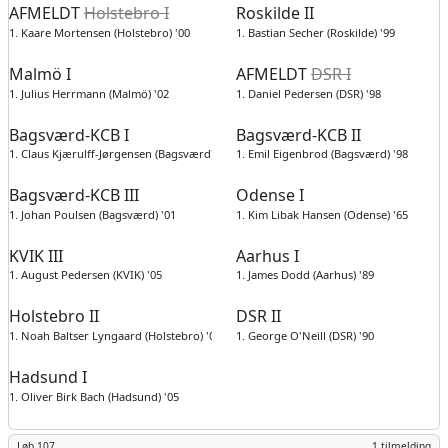
AFMELDT
Holstebro I
Roskilde II
1. Kaare Mortensen (Holstebro) '00
1. Bastian Secher (Roskilde) '99
Malmö I
AFMELDT
DSR I
1. Julius Herrmann (Malmö) '02
1. Daniel Pedersen (DSR) '98
Bagsværd-KCB I
Bagsværd-KCB II
1. Claus Kjærulff-Jørgensen (Bagsværd) '77
1. Emil Eigenbrod (Bagsværd) '98
Bagsværd-KCB III
Odense I
1. Johan Poulsen (Bagsværd) '01
1. Kim Libak Hansen (Odense) '65
KVIK III
Aarhus I
1. August Pedersen (KVIK) '05
1. James Dodd (Aarhus) '89
Holstebro II
DSR II
1. Noah Baltser Lyngaard (Holstebro) '07
1. George O'Neill (DSR) '90
Hadsund I
1. Oliver Birk Bach (Hadsund) '05
Løb 107
1 tilmelding