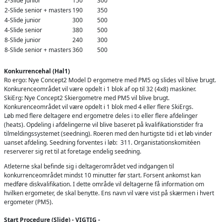
2-Slide junior
150
300
2-Slide senior + masters
190
350
4-Slide junior
300
500
4-Slide senior
380
500
8-Slide junior
240
300
8-Slide senior + masters
360
500
Konkurrencehal (Hal1)
Ro ergo: Nye Concept2 Model D ergometre med PM5 og slides vil blive brugt.
Konkurenceområdet vil være opdelt i 1 blok af op til 32 (4x8) maskiner.
SkiErg: Nye Concept2 Skiergometre med PM5 vil blive brugt.
Konkurenceområdet vil være opdelt i 1 blok med 4 eller flere SkiErgs.
Løb med flere deltagere end ergometre deles i to eller flere afdelinger
(heats). Opdeling i afdelingerne vil blive baseret på kvalifikationstider fra
tilmeldingssystemet (seedning). Roeren med den hurtigste tid i et løb vinder
uanset afdeling. Seedning forventes i løb: 311. Organistationskomitéen
reserverer sig ret til at foretage endelig seedning.
Atleterne skal befinde sig i deltagerområdet ved indgangen til
konkurrenceområdet mindst 10 minutter før start. Forsent ankomst kan
medføre diskvalifikation. I dette område vil deltagerne få information om
hvilken ergometer, de skal benytte. Ens navn vil være vist på skærmen i hvert
ergometer (PM5).
Start Procedure (Slide) - VIGTIG -