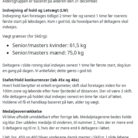
Aldersgruppen er baseret på alderen den 31 december.
Indvejning af hold og Letvægt (LW)
Indvejning: Kan foretages tidligst 2 timer før og senest 1 time før roerens
første start på løbsdagen. Kom i god tid, da hovedparten af deltagere skal
indvejes.
Vægt grænser (for SkiErg):
Senior/masters kvinder: 61,5 kg
Senior/masters mænd: 75,0 kg
Deltagere i slide roning skal indvejes senest 1 time før første start, dog kun
en gang på dagen. Vi anbefaler, dette gøres i god tid.
Stafet/Hold konkurrencer (løb 45x og 46x)
Hvert hold benytter et enkelt ergometer, skift skal foretages inden for en
100m zone og løbende efter hver fjerdedel af distancen. Der vil være 3 skift.
Alle deltagere på holdet skal indvejes senest en time før start af løbet.
Holdene vil få et handikap baseret på køn, alder og vægt.
Medaljeoverrækkelse
Vil blive afholdt umiddelbart efter forrige løb. Medaljetagerene bedes holde
sig klar. Der uddeles medalje til vinderen, til nummer 2, hvis der er mere end
3 deltagere og til nr. 3, hvis der er mere end 6 deltagere i løbet.
I løb 3xx, 450 og 460 bliver vinderene dansk mester i SkiErg. I slide løbene