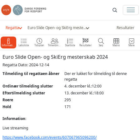
Regatta
Euro Slide Open- og SkiErg mesterskab 2024
Resultater
Information
Løbsliste
Tidsplan
Tilmeldinger
Startliste
Resultater
Søg
Matrix
Mere
Euro Slide Open- og SkiErg mesterskab 2024
Regatta Dato: 2024-12-14
Tilmelding til regattaen åbner
Der er lukket for tilmelding til denne
regatta
Ordinær tilmelding slutter
4. december kl.:12:00
Eftertilmelding slutter
13. december kl.:18:00
Roere
295
Hold
171
Information
:
Live streaming
https://www.facebook.com/events/607067965096200/