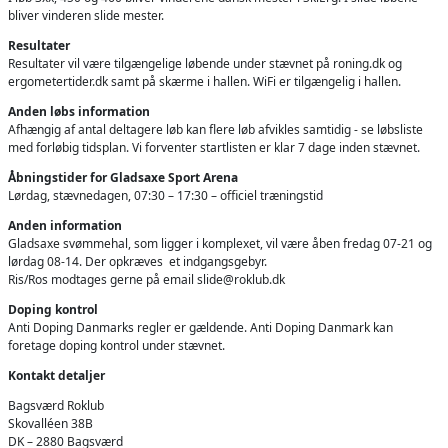
bliver vinderen slide mester.
Resultater
Resultater vil være tilgængelige løbende under stævnet på roning.dk og
ergometertider.dk samt på skærme i hallen. WiFi er tilgængelig i hallen.
Anden løbs information
Afhængig af antal deltagere løb kan flere løb afvikles samtidig - se løbsliste
med forløbig tidsplan. Vi forventer startlisten er klar 7 dage inden stævnet.
Åbningstider for Gladsaxe Sport Arena
Lørdag, stævnedagen, 07:30 – 17:30 – officiel træningstid
Anden information
Gladsaxe svømmehal, som ligger i komplexet, vil være åben fredag 07-21 og
lørdag 08-14. Der opkræves et indgangsgebyr.
Ris/Ros modtages gerne på email
slide@roklub.dk
Doping kontrol
Anti Doping Danmarks regler er gældende. Anti Doping Danmark kan
foretage doping kontrol under stævnet.
Kontakt detaljer
Bagsværd Roklub
Skovalléen 38B
DK – 2880 Bagsværd