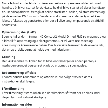
Når alle hold er klar til start i deres respektive ergometere vil de hold med
handicap 0, bliver startet først. Næste hold vil blive startet på deres handicap
tid. Handicap tider vil fremgå af online startlister i hallen, på storskærmen og
på de enkeltes PM5 monitor. Vurderer rodommerne at der er tyvstart kan
løbets afblæses og genstartes eller der vil blive langt en passende straftid til
holdets tid.
Opvarmningshal (Hal2)
I denne hal er der minimum 40 Concept2 Model D med PM5 ro-ergometre og
slides til fri opvarming og 3 skiergometre. Der vil være ure, video og
speakning fra konkurrence hallen. Der bliver ikke fremkald til de enkelte løb,
det er op til deltagerne at holde øje med tidsplanen
Coaching
Der vil ikke være mulighed for at have en træner (eller anden person) i
nærheden grundet begrænset plads og ergometre i bevægelse.
Rodommere og officials
Et antal danske rodommere og officials vil overvåge stævnet, deres
instruktioner skal følges.
Eftertilmelding
Efter tilmeldingfristens udløb kan der tilmeldes såfremt der er plads indtil
dagen før mod forhøjet startgebyr.
Information on alder