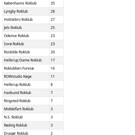
Københavns Roklub
35
Lyngby Roklub
28
Holstebro Roklub
27
Jels Roklub
25
Odense Roklub
23
Sorø Roklub
23
Roskilde Roklub
20
Hellerup Dame Roklub
17
Roklubben Furesø
16
ROWstudio Køge
11
Hellerup Roklub
8
Hadsund Roklub
7
Ringsted Roklub
7
Middelfart Roklub
3
N.S. Roklub
3
Rødvig Roklub
3
Dragør Roklub
2