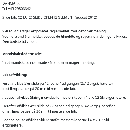
DANMARK
Tel +45 29803342
Slide løb: C2 EURO SLIDE OPEN REGLEMENT (august 2012)
SkiErg løb: Følger ergometer reglementet hvor det giver mening.
Ved flere end 6 tilmeldte, seedes de tilmeldte og seperate afdelinger afvikles.
Den bedste tid vinder.
Mandskabsledermøde
:
Intet mandskabsledermøde / No team manager meeting.
Løbsafvikling
:
Først afvikles 2'er slide på 12 'baner' ad gangen (2x12 ergs), herefter
opstillings pause på 20 min til næste slide løb.
I pausen afvikles SkiErg individuelle mesterskaber i 4 stk. C2 Ski ergometere.
Derefter afvikles 4'er slide på 6 'baner' ad gangen (4x6 ergs), herefter
omstillings pause på 20 min til næste slide løb.
I denne pause afvikles SkiErg stafet mesterskaberne i 4 stk. C2 Ski
ergometere.