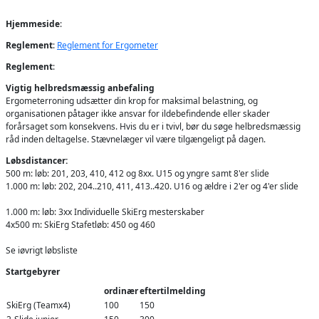
Hjemmeside
:
Reglement
:
Reglement for Ergometer
Reglement
:
Vigtig helbredsmæssig anbefaling
Ergometerroning udsætter din krop for maksimal belastning, og
organisationen påtager ikke ansvar for ildebefindende eller skader
forårsaget som konsekvens. Hvis du er i tvivl, bør du søge helbredsmæssig
råd inden deltagelse. Stævnelæger vil være tilgængeligt på dagen.
Løbsdistancer:
500 m: løb: 201, 203, 410, 412 og 8xx. U15 og yngre samt 8'er slide
1.000 m: løb: 202, 204..210, 411, 413..420. U16 og ældre i 2'er og 4'er slide
1.000 m: løb: 3xx Individuelle SkiErg mesterskaber
4x500 m: SkiErg Stafetløb: 450 og 460
Se iøvrigt løbsliste
Startgebyrer
ordinær
eftertilmelding
SkiErg (Teamx4)
100
150