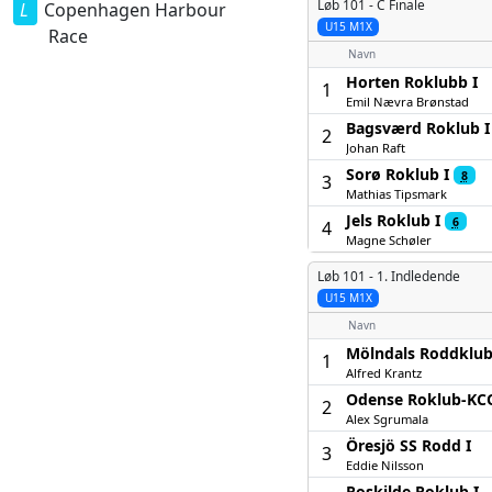
Løb 101 -
C Finale
Copenhagen Harbour
U15 M1X
Race
Navn
Horten Roklubb I
1
Emil Nævra Brønstad
Bagsværd Roklub I
2
Johan Raft
Sorø Roklub I
8
3
Mathias Tipsmark
Jels Roklub I
6
4
Magne Schøler
Løb 101 -
1. Indledende
U15 M1X
Navn
Mölndals Roddklub
1
Alfred Krantz
Odense Roklub-KCO
2
Alex Sgrumala
Öresjö SS Rodd I
3
Eddie Nilsson
Roskilde Roklub I