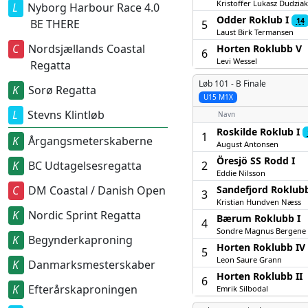
Kristoffer Lukasz Dudziak
Nyborg Harbour Race 4.0
Odder Roklub I
14
BE THERE
5
Laust Birk Termansen
Nordsjællands Coastal
Horten Roklubb V
6
Levi Wessel
Regatta
Løb 101 -
B Finale
Sorø Regatta
U15 M1X
Stevns Klintløb
Navn
Roskilde Roklub I
1
Årgangsmeterskaberne
August Antonsen
Öresjö SS Rodd I
2
BC Udtagelsesregatta
Eddie Nilsson
Sandefjord Roklubb
DM Coastal / Danish Open
3
Kristian Hundven Næss
Nordic Sprint Regatta
Bærum Roklubb I
4
Sondre Magnus Bergene 
Begynderkaproning
Horten Roklubb IV
5
Leon Saure Grann
Danmarksmesterskaber
Horten Roklubb II
6
Efterårskaproningen
Emrik Silbodal