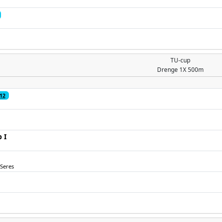
TU-cup
Drenge
1X 500m
12
 I
Seres