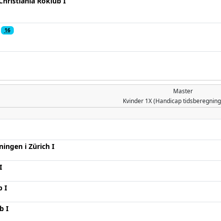
hristiania Roklub I
16
Master
Kvinder
1X (Handicap tidsberegnin
ingen i Zürich I
I
 I
b I