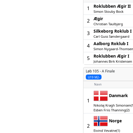
Roklubben Ægir II
1
Simon Stouby Bock
Ægir
2
Christian Taulbjerg
Silkeborg Roklub I
3
Carl Guss Søndergaard
Aalborg Roklub I
4
Simon Nygaard-Thomse
Roklubben Ægir I
5
Johannes Birk Kristensen
Løb 105 -
A Finale
U19 M2-
Navn
Danmark
1
Nikolaj Kragh Simonsen(1
Esben Friis Thanning(2)
Norge
2
Eivind Vevatne(1)