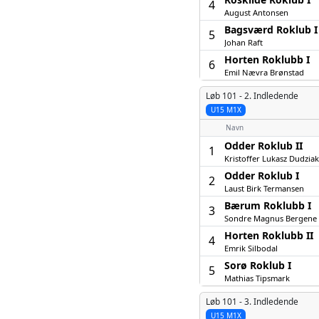
4
August Antonsen
Bagsværd Roklub I
5
Johan Raft
Horten Roklubb I
6
Emil Nævra Brønstad
Løb 101 -
2. Indledende
U15 M1X
Navn
Odder Roklub II
1
Kristoffer Lukasz Dudziak
Odder Roklub I
2
Laust Birk Termansen
Bærum Roklubb I
3
Sondre Magnus Bergene 
Horten Roklubb II
4
Emrik Silbodal
Sorø Roklub I
5
Mathias Tipsmark
Løb 101 -
3. Indledende
U15 M1X