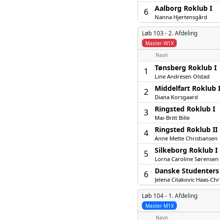
Aalborg Roklub I
6
Nanna Hjertensgård
Løb 103 -
2. Afdeling
Master W1X
Navn
Tønsberg Roklub I
1
Line Andresen Olstad
Middelfart Roklub 
2
Diana Korsgaard
Ringsted Roklub I
3
Mai-Britt Bille
Ringsted Roklub II
4
Anne Mette Christiansen
Silkeborg Roklub I
5
Lorna Caroline Sørensen
Danske Studenters
6
Jelena Citakovic Haas-Chr
Løb 104 -
1. Afdeling
Master M1X
Navn