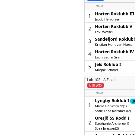
Navn
Horten Roklubb III
1
Jacob Halvorsen
Horten Roklubb V
2
Levi Wessel
Sandefjord Roklubb
3
Kristian Hundven Næss
Horten Roklubb IV
4
Leon Saure Grann
Jels Roklub I
5
Magne Schøler
Løb 102 -
A Finale
U15 W2X
Navn
Lyngby Roklub I
1
1
Marie Lie Schmidt(1)
Sofie Thea Kornbeck(2)
Öresjö SS Rodd I
2
Stephanie Archeres(1)
Svea Jansson(2)