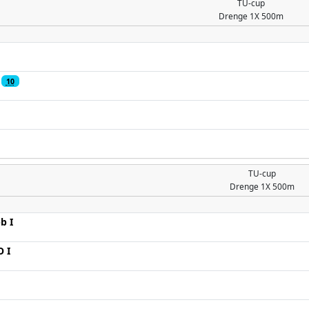
TU-cup
Drenge
1X 500m
10
TU-cup
Drenge
1X 500m
b I
 I