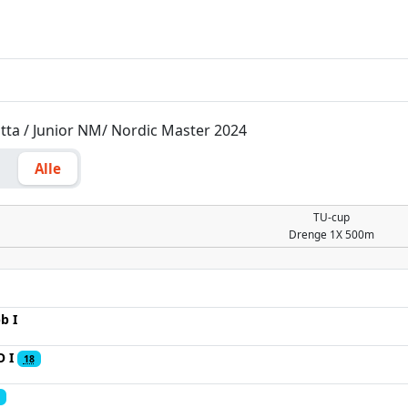
atta / Junior NM/ Nordic Master 2024
g
Alle
TU-cup
Drenge
1X 500m
b I
 I
18