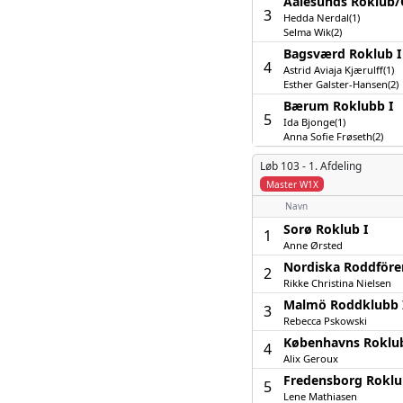
Aalesunds Roklub/­C
3
Hedda Nerdal(1)
Selma Wik(2)
Bagsværd Roklub I
4
Astrid Aviaja Kjærulff(1)
Esther Galster-Hansen(2)
Bærum Roklubb I
5
Ida Bjonge(1)
Anna Sofie Frøseth(2)
Løb 103 -
1. Afdeling
Master W1X
Navn
Sorø Roklub I
1
Anne Ørsted
Nordiska Roddfören
2
Rikke Christina Nielsen
Malmö Roddklubb 
3
Rebecca Pskowski
Københavns Roklub
4
Alix Geroux
Fredensborg Roklu
5
Lene Mathiasen