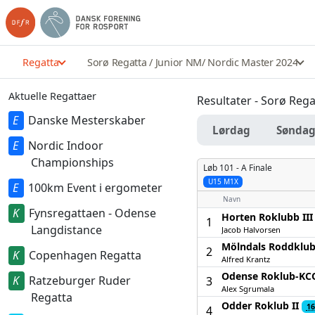
Regatta
Sorø Regatta / Junior NM/ Nordic Master 2024
Aktuelle Regattaer
Resultater - Sorø Reg
Danske Mesterskaber
Lørdag
Sønda
Nordic Indoor
Championships
Løb 101 -
A Finale
U15 M1X
100km Event i ergometer
Navn
Fynsregattaen - Odense
Horten Roklubb III
1
Langdistance
Jacob Halvorsen
Mölndals Roddklub
2
Copenhagen Regatta
Alfred Krantz
Odense Roklub-KCO
Ratzeburger Ruder
3
Alex Sgrumala
Regatta
Odder Roklub II
16
4