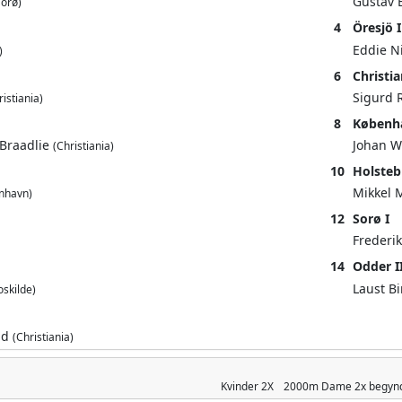
Gustav 
Sorø)
4
Öresjö I
Eddie N
)
6
Christia
Sigurd 
ristiania)
8
Københa
 Braadlie
Johan W
(Christiania)
10
Holsteb
Mikkel
nhavn)
12
Sorø I
Frederi
14
Odder I
Laust B
oskilde)
nd
(Christiania)
Kvinder
2X
2000m
Dame 2x begyn