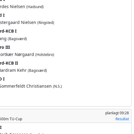
rdes Nielsen
(Hadsund)
d I
stergaard Nielsen
(Ringsted)
d-KCB I
hang
(Bagsværd)
o III
jortkær Nørgaard
(Holstebro)
d-KCB II
Bardram Kehr
(Bagsværd)
O I
 Sommerfeldt Christiansen
(N.S.)
planlagt
09:28
1500m TU-Cup
Resultat
I