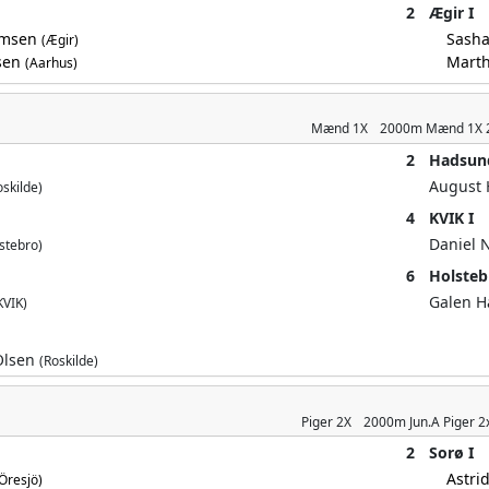
2
Ægir I
amsen
Sash
(Ægir)
nsen
Marth
(Aarhus)
Mænd
1X
2000m
Mænd 1X 
2
Hadsun
August
oskilde)
4
KVIK I
Daniel 
stebro)
6
Holsteb
Galen 
KVIK)
Olsen
(Roskilde)
Piger
2X
2000m
Jun.A Piger 
2
Sorø I
Astri
Öresjö)