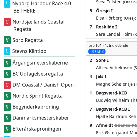
Svea Tillsten
(Öresjö)
Nyborg Harbour Race 4.0
BE THERE
5
Öresjö I
Elsa Hörberg
(Öresjö
Nordsjællands Coastal
7
Roskilde I
Regatta
Sara Lendal Holm
(R
Sorø Regatta
Løb 101 -
1. Indledende
Stevns Klintløb
U15 M1X
2
Sorø I
Årgangsmeterskaberne
Alfred Vilhelmsen
(
BC Udtagelsesregatta
4
Jels I
Magne Schøler
DM Coastal / Danish Open
(Jels)
1
Bagsværd-KCB
Nordic Sprint Regatta
Ludwig Wilhelm Tha
Begynderkaproning
7
Bagsværd-KCB I
Hjalte Bardram Ke
Danmarksmesterskaber
9
Afmeldt
Odense-KC
Efterårskaproningen
Erik Østergaard M