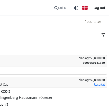
Log Ind
Ctrl K
Resultater
planlagt
5. jul 00:00
6900:50:42:29
planlagt
5. jul 08:30
TU-Cup
Resultat
-KCO I
klingenberg Haussmann
(Odense)
avn I