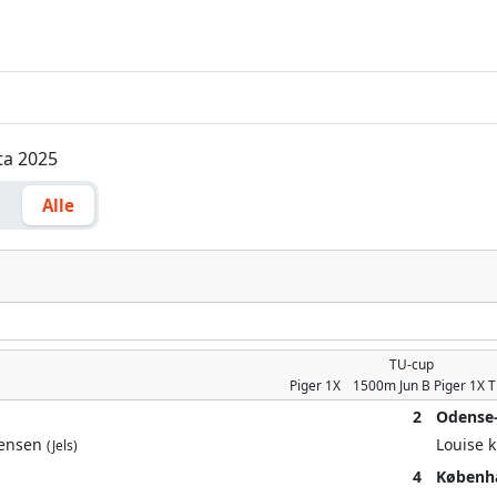
tta 2025
g
Alle
TU-cup
Piger
1X
1500m
Jun B Piger 1X 
2
Odense
Jensen
Louise 
(Jels)
4
Københ