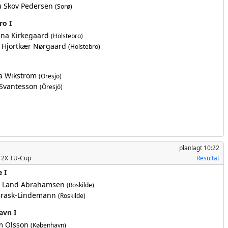
 Skov Pedersen
(Sorø)
ro I
ina Kirkegaard
(Holstebro)
 Hjortkær Nørgaard
(Holstebro)
a Wikström
(Öresjö)
Svantesson
(Öresjö)
planlagt
10:22
 2X TU-Cup
Resultat
 I
r Land Abrahamsen
(Roskilde)
Brask-Lindemann
(Roskilde)
avn I
m Olsson
(København)