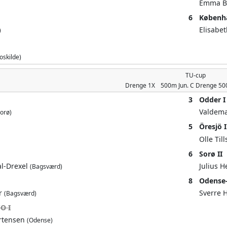
Emma B
6
Københa
Elisabe
)
oskilde)
TU-cup
Drenge
1X
500m
Jun. C Drenge 5
3
Odder I
Valdem
Sorø)
5
Öresjö I
Olle Til
6
Sorø II
l-Drexel
Julius 
(Bagsværd)
8
Odense-
hr
Sverre
(Bagsværd)
O I
artensen
(Odense)