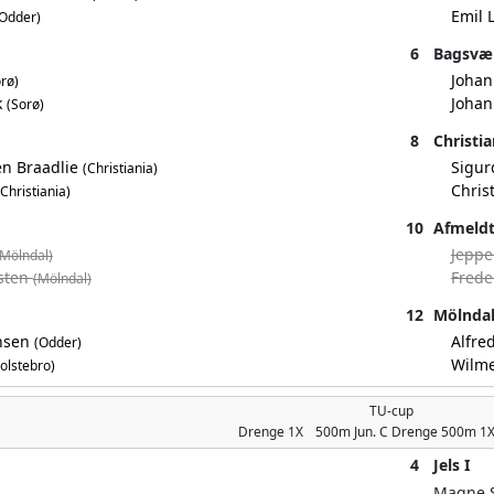
Emil 
Odder)
6
Bagsvæ
Johan
rø)
k
Johan
(Sorø)
8
Christia
en Braadlie
Sigur
(Christiania)
Chris
(Christiania)
10
Afmeld
Jeppe
(Mölndal)
nsten
Frede
(Mölndal)
12
Mölnda
ansen
Alfre
(Odder)
Wilme
olstebro)
TU-cup
Drenge
1X
500m
Jun. C Drenge 500m 1
4
Jels I
Magne 