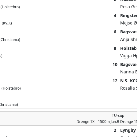
g
Rosa Ge
(Holstebro)
4
Ringste
n
Mejse Ø
(KVIK)
6
Bagsvær
Anja S
(Christiania)
8
Holstebr
Vigga H
s)
10
Bagsvær
Nanna 
)
12
N.S.-KC
d
Rosalia
(Holstebro)
Christiania)
TU-cup
Drenge
1X
1500m
Jun.B Drenge 
2
Lyngby 