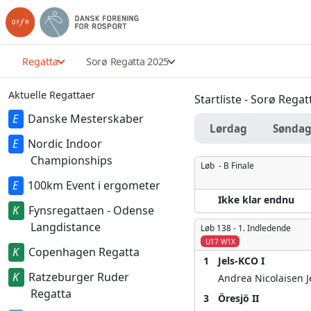
Regatta
Sorø Regatta 2025
Aktuelle Regattaer
Startliste - Sorø Rega
Danske Mesterskaber
Lørdag
Sønda
Nordic Indoor
Championships
Løb -
B Finale
100km Event i ergometer
Ikke klar endnu
Fynsregattaen - Odense
Langdistance
Løb 138 -
1. Indledende
U17 W1X
Copenhagen Regatta
1
Jels-KCO I
Ratzeburger Ruder
Andrea Nicolaisen 
Regatta
3
Öresjö II