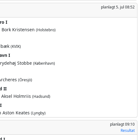
planlagt
5. jul 08:52
ro I
 Bork Kristensen
(Holstebro)
ldbæk
(KVIK)
avn I
Grydehøj Stobbe
(København)
 Archeres
(Öresjö)
 II
 Aksel Holmriis
(Hadsund)
I
n Aston Keates
(Lyngby)
planlagt
09:10
Resultat
d I