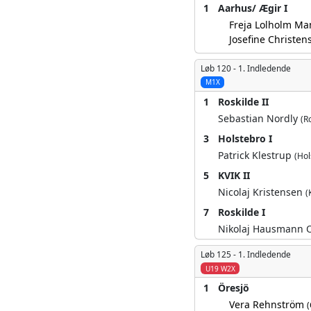
1
Aarhus/ Ægir I
Freja Lolholm M
Josefine Christe
Løb 120 -
1. Indledende
M1X
1
Roskilde II
Sebastian Nordly
(R
3
Holstebro I
Patrick Klestrup
(Hol
5
KVIK II
Nicolaj Kristensen
(
7
Roskilde I
Nikolaj Hausmann 
Løb 125 -
1. Indledende
U19 W2X
1
Öresjö
Vera Rehnström
(