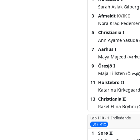
Sarah Aslak Gilber
3
Afmeldt
KVIK I
Nora Krag Pederse
5
Christiania I
Ann Ayame Yasuda
7
Aarhus I
Maya Majeed
(Aarhu
9
Öresjö I
Maja Tillsten
(Öresjö
11
Holstebro II
Katarina Kirkegaar
13
Christiania II
Rakel Elina Bryhni
(
Løb 110 -
1. Indledende
U17 M1X
1
Sorø II