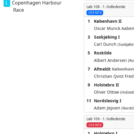
Copenhagen Harbour
Løb 108 -
1. Indledende
Race
U19 M1X
1
København II
Oscar Munck Aabe
3
Saxkjøbing I
Carl Dunch
(Saxkjøbi
5
Roskilde
Albert Andersen
(Ro
7
Afmeldt
København
Christian Qvist Fre
9
Holstebro II
Oliver Ottow
(Holsteb
11
Nordslesvig I
Adam Jepsen
(Nordsl
Løb 109 -
1. Indledende
U19 W1X
1
Holstebro I