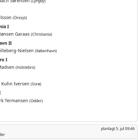
Bach Sørensen
(Lyngby)
ilsson
(Öresjö)
nia I
Rønsen Garaas
(Christiania)
vn II
illeberg-Nielsen
(København)
ro I
 Madsen
(Holstebro)
k Kuhn Iversen
(Sorø)
I
irk Termansen
(Odder)
planlagt
5. jul 09:46
der