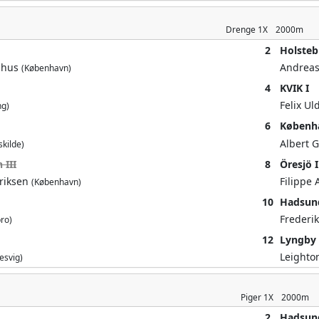
Drenge
1X
2000m
2
Holsteb
nhus
Andreas
(København)
4
KVIK I
Felix U
ng)
6
Københ
Albert 
skilde)
 III
8
Öresjö I
driksen
Filippe
(København)
10
Hadsund
Frederik
ro)
12
Lyngby 
Leighto
esvig)
Piger
1X
2000m
2
Hadsun