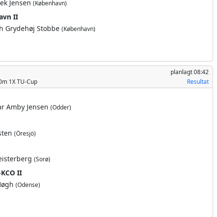
ek Jensen
(København)
vn II
th Grydehøj Stobbe
(København)
planlagt
08:42
00m 1X TU-Cup
Resultat
ar Amby Jensen
(Odder)
lsten
(Öresjö)
Heisterberg
(Sorø)
KCO II
 Høgh
(Odense)