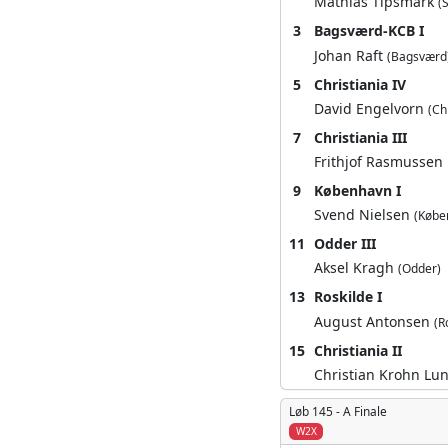
Mathias Tipsmark
(
3
Bagsværd-KCB I
Johan Raft
(Bagsværd
5
Christiania IV
David Engelvorn
(Ch
7
Christiania III
Frithjof Rasmussen
9
København I
Svend Nielsen
(Købe
11
Odder III
Aksel Kragh
(Odder)
13
Roskilde I
August Antonsen
(R
15
Christiania II
Christian Krohn Lu
Løb 145 -
A Finale
W2X