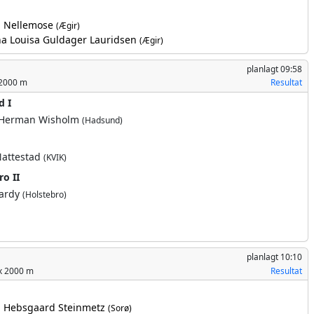
a Nellemose
(Ægir)
a Louisa Guldager Lauridsen
(Ægir)
planlagt
09:58
2000 m
Resultat
d I
 Herman Wisholm
(Hadsund)
Nattestad
(KVIK)
ro II
Hardy
(Holstebro)
planlagt
10:10
2x 2000 m
Resultat
d Hebsgaard Steinmetz
(Sorø)