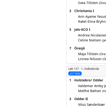
Svea Tillsten
(Öres
3
Christiania I
Ann Ayame Yasu
Rakel Elina Bryhn
5
Jels-KCO I
Andrea Nicolaise
Celine Nielsen
(Je
7
Öresjö
Maja Tillsten
(Öres
Linnea Nilsson
(Ö
Løb 137 -
1. Indledende
U17 M2X
1
Holstebro/ Odder
Valdemar Amby 
Malthe Baltser
(H
3
Odder II
Vitus Sønderkjæ