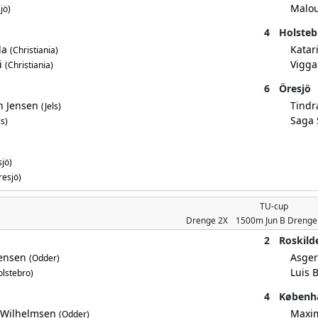
Malou
jö)
4
Holsteb
da
Katar
(Christiania)
i
Vigga
(Christiania)
6
Öresjö
n Jensen
Tindr
(Jels)
Saga 
ls)
jö)
resjö)
TU-cup
Drenge
2X
1500m
Jun B Drenge
2
Roskilde
Jensen
Asge
(Odder)
Luis 
olstebro)
4
Københ
r Wilhelmsen
Maxi
(Odder)