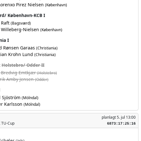
Lorenxo Pirez Nielsen
(København)
rd/ København-KCB I
 Raft
(Bagsværd)
 Willeberg-Nielsen
(København)
nia I
d Rønsen Garaas
(Christiania)
tian Krohn Lund
(Christiania)
t
Holstebro/ Odder II
 Bredvig Emtkjær
(Holstebro)
rik Amby Jensen
(Odder)
l
d Sjöström
(Mölndal)
r Karlsson
(Mölndal)
planlagt
5. jul 13:00
X TU-Cup
6873:17:26:06
Schøler
(Jels)