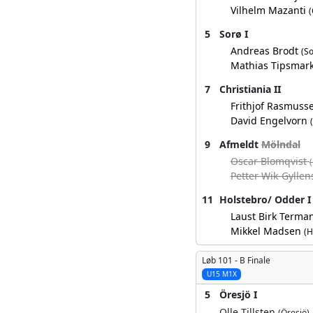
Vilhelm Mazanti
(
5
Sorø I
Andreas Brodt
(So
Mathias Tipsmar
7
Christiania II
Frithjof Rasmuss
David Engelvorn
9
Afmeldt
Mölndal
Oscar Blomqvist
Petter Wik-Gylle
11
Holstebro/ Odder I
Laust Birk Term
Mikkel Madsen
(H
Løb 101 -
B Finale
U15 M1X
5
Öresjö I
Olle Tillsten
(Öresjö)