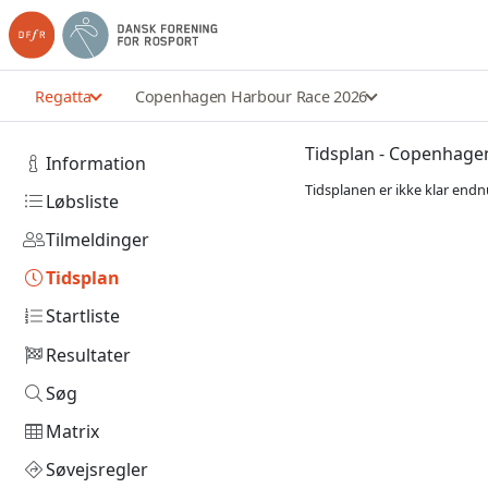
Regatta
Copenhagen Harbour Race 2026
Tidsplan - Copenhage
Information
Tidsplanen er ikke klar endn
Løbsliste
Tilmeldinger
Tidsplan
Startliste
Resultater
Søg
Matrix
Søvejsregler