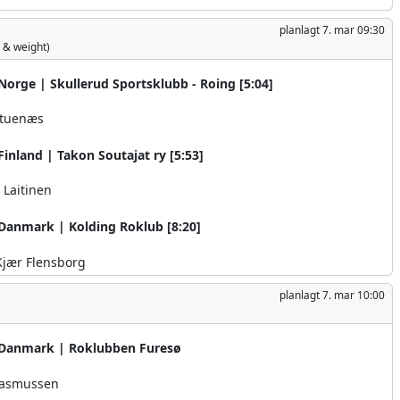
planlagt
7. mar 09:30
 & weight)
orge | Skullerud Sportsklubb - Roing [5:04]
Stuenæs
inland | Takon Soutajat ry [5:53]
 Laitinen
Danmark | Kolding Roklub [8:20]
Kjær Flensborg
planlagt
7. mar 10:00
Danmark | Roklubben Furesø
Rasmussen