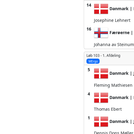
14
Danmark | E
Josephine Lehnert
16
Færøerne | 
Johanna av Steinum
Løb 103 -
1. Afdeling
MErgo
5
Danmark | J
Fleming Mathiesen
4
Danmark | R
Thomas Ebert
1
Danmark | J
Dennis Dons Møller