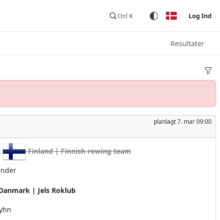
Log Ind
Ctrl K
Resultater
planlagt
7. mar 09:00
t
Finland | Finnish rowing team
ander
Danmark | Jels Roklub
Fyhn