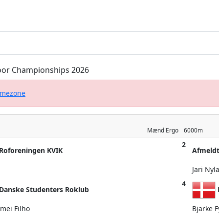
ndoor Championships 2026
timezone
Mænd
Ergo
6000m
2
Roforeningen KVIK
Afmeld
Jari Nyl
4
Danske Studenters Roklub
mei Filho
Bjarke 