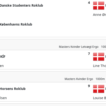
4
Danske Studenters Roklub
Anne Ør
Københavns Roklub
Masters Kvinder
Letvægt Ergo
10
7
KÍF
sen
Line Th
Masters Kvinder
Ergo
1000m
9
Horsens Roklub
lsen
Louise 