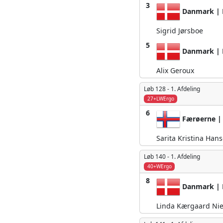
3
Danmark | 
Sigrid Jørsboe
5
Danmark | 
Alix Geroux
Løb 128 -
1. Afdeling
27+LWErgo
6
Færøerne | 
Sarita Kristina Han
Løb 140 -
1. Afdeling
40+WErgo
8
Danmark | 
Linda Kærgaard Nie