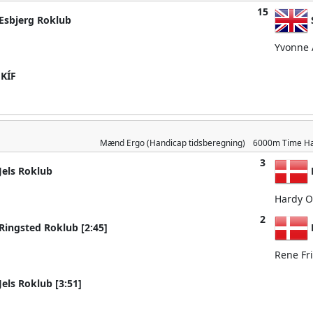
15
sbjerg Roklub
Yvonne 
KÍF
Mænd
Ergo (Handicap tidsberegning)
6000m
Time Ha
3
els Roklub
Hardy O
2
ingsted Roklub [2:45]
Rene Fr
els Roklub [3:51]