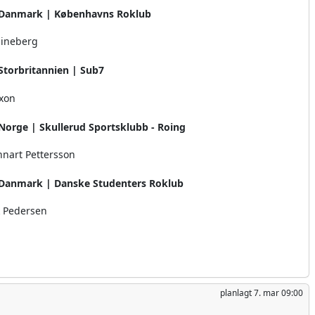
Danmark | Københavns Roklub
uineberg
Storbritannien | Sub7
ixon
Norge | Skullerud Sportsklubb - Roing
nnart Pettersson
Danmark | Danske Studenters Roklub
k Pedersen
planlagt
7. mar 09:00