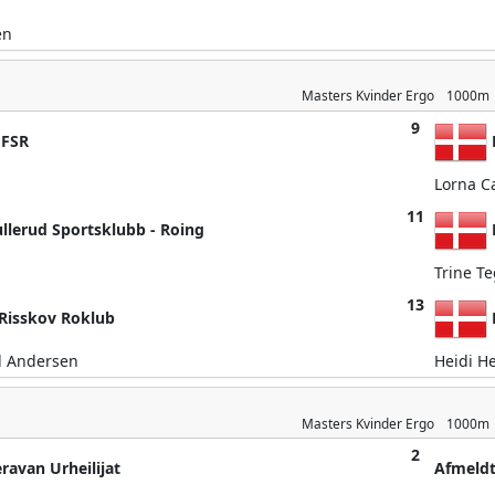
en
Masters Kvinder
Ergo
1000m
9
 FSR
Lorna C
11
llerud Sportsklubb - Roing
Trine Te
13
Risskov Roklub
d Andersen
Heidi H
Masters Kvinder
Ergo
1000m
2
ravan Urheilijat
Afmeld