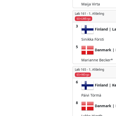
Maija Virta
Løb 161 -
1. Afdeling
60+LWErgo
3
Finland | L
Sinikka Försti
5
Danmark | 
Marianne Becker*
Løb 165 -
1. Afdeling
65+WErgo
6
Finland | Ke
Päivi Törmä
8
Danmark | 
Lykke Hjorth