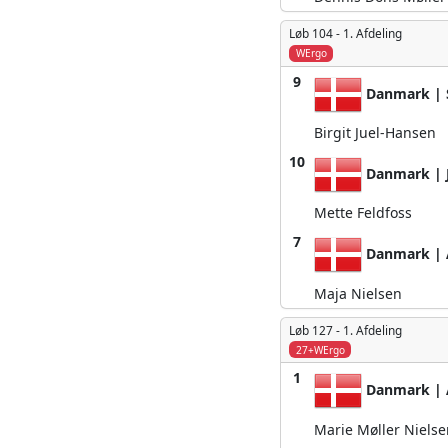
Løb 104 -
1. Afdeling
WErgo
9
Danmark | 
Birgit Juel-Hansen
10
Danmark | J
Mette Feldfoss
7
Danmark | A
Maja Nielsen
Løb 127 -
1. Afdeling
27+WErgo
1
Danmark | 
Marie Møller Nielse