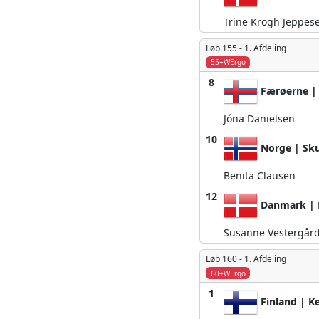
Trine Krogh Jeppes
Løb 155 -
1. Afdeling
55+WErgo
8
Færøerne |
Jóna Danielsen
10
Norge | Sku
Benita Clausen
12
Danmark | 
Susanne Vestergår
Løb 160 -
1. Afdeling
60+WErgo
1
Finland | Ke