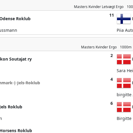
Masters Kvinder
Letvægt Ergo
10
11
Odense Roklub
aussmann
Piia Au
Masters Kvinder
Ergo
1000m
2
kon Soutajat ry
Sara He
4
mark | Jels Roklub
birgitte
6
els Roklub
n
Birgitt
Horsens Roklub