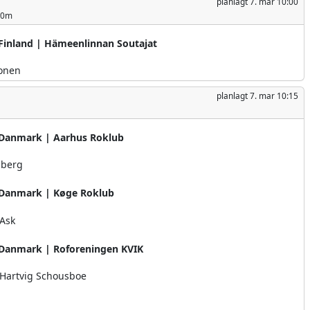
planlagt
7. mar 10:00
00m
Finland | Hämeenlinnan Soutajat
tonen
planlagt
7. mar 10:15
Danmark | Aarhus Roklub
iberg
Danmark | Køge Roklub
 Ask
Danmark | Roforeningen KVIK
e Hartvig Schousboe