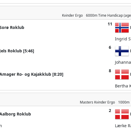
Kvinder
Ergo
6000m
Time Handicap (age
11
Sorø Roklub
N
Ingrid 
6
els Roklub [5:46]
F
Johanna
8
mager Ro- og Kajakklub [8:20]
Bertha 
Masters Kvinder
Ergo
1000m
2
Aalborg Roklub
n
Lærke 