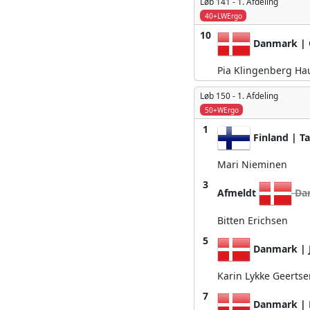
Løb 141 -
1. Afdeling
40+LWErgo
10
Danmark | 
Pia Klingenberg H
Løb 150 -
1. Afdeling
50+WErgo
1
Finland | Ta
Mari Nieminen
3
Afmeldt
Dan
Bitten Erichsen
5
Danmark | J
Karin Lykke Geertse
7
Danmark | 