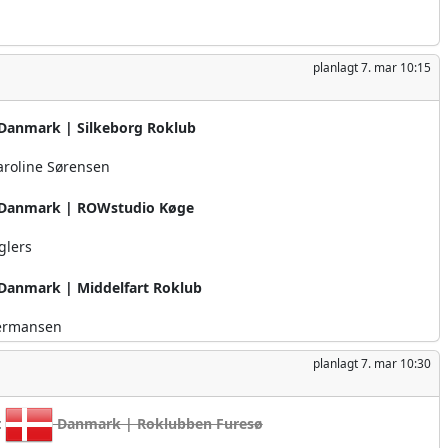
planlagt
7. mar 10:15
Danmark | Silkeborg Roklub
aroline Sørensen
Danmark | ROWstudio Køge
glers
Danmark | Middelfart Roklub
ermansen
planlagt
7. mar 10:30
t
Danmark | Roklubben Furesø