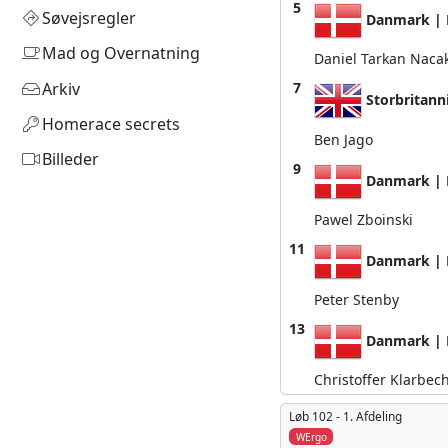
5
Søvejsregler
Danmark | 
Mad og Overnatning
Daniel Tarkan Nac
Arkiv
7
Storbritann
Homerace secrets
Ben Jago
Billeder
9
Danmark | 
Pawel Zboinski
11
Danmark | 
Peter Stenby
13
Danmark | 
Christoffer Klarbec
Løb 102 -
1. Afdeling
WErgo