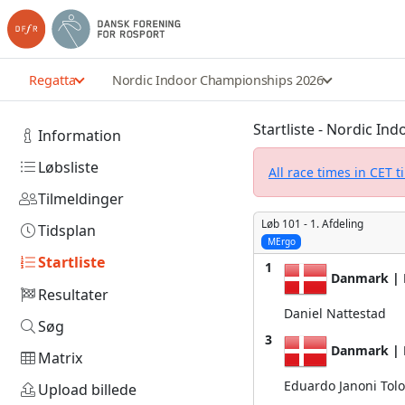
Regatta
Nordic Indoor Championships 2026
Startliste - Nordic I
Information
Løbsliste
All race times in CET 
Tilmeldinger
Løb 101 -
1. Afdeling
Tidsplan
MErgo
Startliste
1
Danmark | 
Resultater
Daniel Nattestad
Søg
3
Danmark | 
Matrix
Eduardo Janoni Tolo
Upload billede