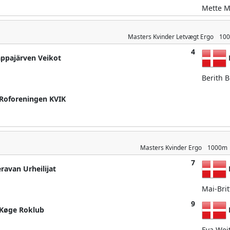
Mette M
Masters Kvinder
Letvægt Ergo
10
4
appajärven Veikot
Berith 
Roforeningen KVIK
Masters Kvinder
Ergo
1000m
7
ravan Urheilijat
Mai-Britt
9
Køge Roklub
Eva Wei