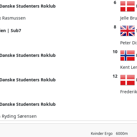
6
Danske Studenters Roklub
ak Rasmussen
Jelle Br
8
ien | Sub7
Peter D
10
Danske Studenters Roklub
Kent Le
12
Danske Studenters Roklub
Frederi
Danske Studenters Roklub
h Ryding Sørensen
Kvinder
Ergo
6000m