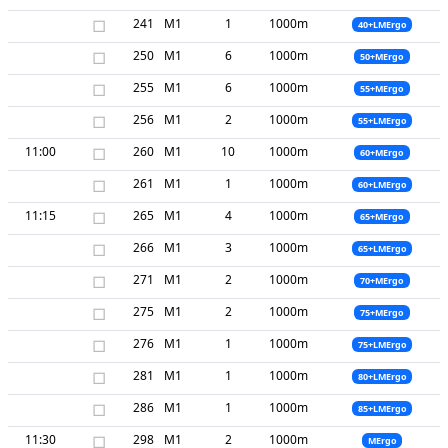
□
241
M1
1
1000m
40+LMErgo
□
250
M1
6
1000m
50+MErgo
□
255
M1
6
1000m
55+MErgo
□
256
M1
2
1000m
55+LMErgo
11:00
□
260
M1
10
1000m
60+MErgo
□
261
M1
1
1000m
60+LMErgo
11:15
□
265
M1
4
1000m
65+MErgo
□
266
M1
3
1000m
65+LMErgo
□
271
M1
2
1000m
70+MErgo
□
275
M1
2
1000m
75+MErgo
□
276
M1
1
1000m
75+LMErgo
□
281
M1
1
1000m
80+LMErgo
□
286
M1
1
1000m
85+LMErgo
11:30
□
298
M1
2
1000m
MErgo