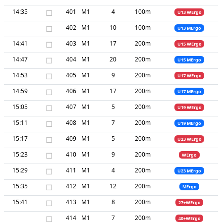
14:35
□
401
M1
4
100m
U13 WErgo
□
402
M1
10
100m
U13 MErgo
14:41
□
403
M1
17
200m
U15 WErgo
14:47
□
404
M1
20
200m
U15 MErgo
14:53
□
405
M1
9
200m
U17 WErgo
14:59
□
406
M1
17
200m
U17 MErgo
15:05
□
407
M1
5
200m
U19 WErgo
15:11
□
408
M1
7
200m
U19 MErgo
15:17
□
409
M1
5
200m
U23 WErgo
15:23
□
410
M1
9
200m
WErgo
15:29
□
411
M1
4
200m
U23 MErgo
15:35
□
412
M1
12
200m
MErgo
15:41
□
413
M1
8
200m
27+WErgo
□
414
M1
7
200m
40+WErgo