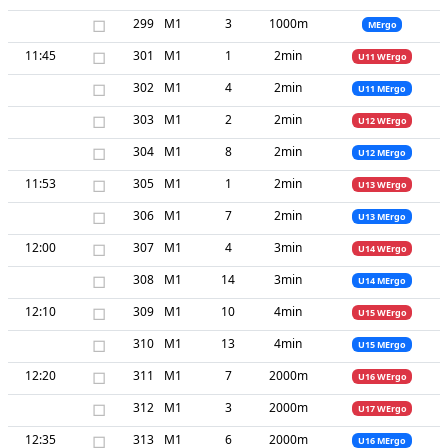
□
299
M1
3
1000m
MErgo
11:45
□
301
M1
1
2min
U11 WErgo
□
302
M1
4
2min
U11 MErgo
□
303
M1
2
2min
U12 WErgo
□
304
M1
8
2min
U12 MErgo
11:53
□
305
M1
1
2min
U13 WErgo
□
306
M1
7
2min
U13 MErgo
12:00
□
307
M1
4
3min
U14 WErgo
□
308
M1
14
3min
U14 MErgo
12:10
□
309
M1
10
4min
U15 WErgo
□
310
M1
13
4min
U15 MErgo
12:20
□
311
M1
7
2000m
U16 WErgo
□
312
M1
3
2000m
U17 WErgo
12:35
□
313
M1
6
2000m
U16 MErgo