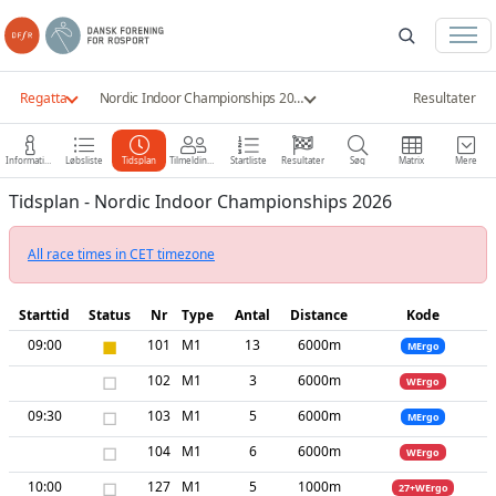
Regatta
Nordic Indoor Championships 2026
Resultater
Information
Løbsliste
Tidsplan
Tilmeldinger
Startliste
Resultater
Søg
Matrix
Mere
Tidsplan - Nordic Indoor Championships 2026
All race times in CET timezone
Starttid
Status
Nr
Type
Antal
Distance
Kode
09:00
■
101
M1
13
6000m
MErgo
□
102
M1
3
6000m
WErgo
09:30
□
103
M1
5
6000m
MErgo
□
104
M1
6
6000m
WErgo
10:00
□
127
M1
5
1000m
27+WErgo