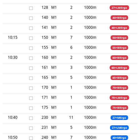
□
128
M1
2
1000m
27+LWErgo
□
140
M1
2
1000m
40+WErgo
□
141
M1
2
1000m
40+LWErgo
10:15
□
150
M1
7
1000m
50+WErgo
□
155
M1
6
1000m
55+WErgo
10:30
□
160
M1
2
1000m
60+WErgo
□
161
M1
3
1000m
60+LWErgo
□
165
M1
5
1000m
65+WErgo
□
170
M1
1
1000m
70+WErgo
□
171
M1
1
1000m
70+LWErgo
□
175
M1
1
1000m
75+WErgo
10:40
□
230
M1
11
1000m
27+MErgo
□
231
M1
5
1000m
27+LMErgo
10:50
□
240
M1
7
1000m
40+MErgo