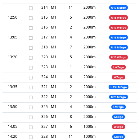
□
314
M1
11
2000m
U17 MErgo
12:50
□
315
M1
5
2000m
U18 WErgo
□
316
M1
2
2000m
U19 WErgo
13:05
□
317
M1
4
2000m
U18 MErgo
□
318
M1
7
2000m
U19 MErgo
13:20
□
320
M1
5
2000m
U23 WErgo
□
323
M1
1
2000m
LWErgo
□
324
M1
6
2000m
WErgo
13:35
□
321
M1
2
2000m
U23 LMErgo
□
322
M1
2
2000m
U23 MErgo
13:50
□
325
M1
4
2000m
LMErgo
□
326
M1
8
2000m
MErgo
14:05
□
327
M1
6
1000m
WErgo
14:20
□
328
M1
11
1000m
MErgo