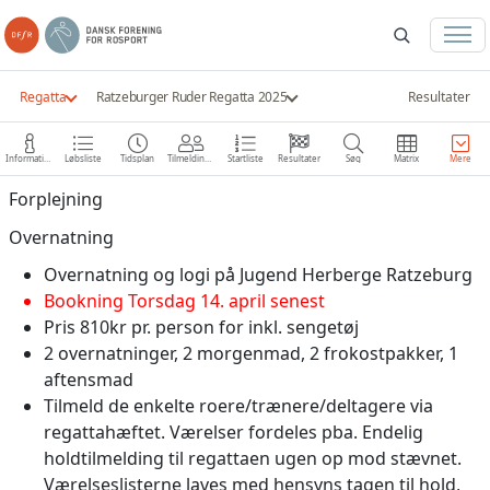
Regatta
Ratzeburger Ruder Regatta 2025
Resultater
Information
Løbsliste
Tidsplan
Tilmeldinger
Startliste
Resultater
Søg
Matrix
Mere
Forplejning
Overnatning
Overnatning og logi på Jugend Herberge Ratzeburg
Bookning Torsdag 14. april senest
Pris 810kr pr. person for inkl. sengetøj
2 overnatninger, 2 morgenmad, 2 frokostpakker, 1
aftensmad
Tilmeld de enkelte roere/trænere/deltagere via
regattahæftet. Værelser fordeles pba. Endelig
holdtilmelding til regattaen ugen op mod stævnet.
Værelseslisterne laves med hensyns tagen til hold,