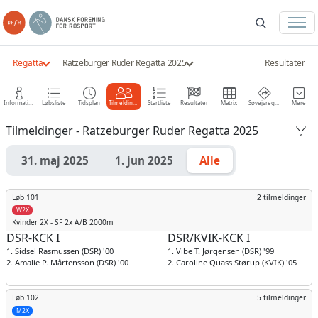
Regatta
Ratzeburger Ruder Regatta 2025
Resultater
Information
Løbsliste
Tidsplan
Tilmeldinger
Startliste
Resultater
Matrix
Søvejsregler
Mere
Tilmeldinger - Ratzeburger Ruder Regatta 2025
31. maj 2025
1. jun 2025
Alle
Løb 101
2 tilmeldinger
W2X
Kvinder
2X - SF 2x A/B 2000m
DSR-KCK I
DSR/KVIK-KCK I
1. Sidsel Rasmussen (DSR) '00
1. Vibe T. Jørgensen (DSR) '99
2. Amalie P. Mårtensson (DSR) '00
2. Caroline Quass Størup (KVIK) '05
Løb 102
5 tilmeldinger
M2X