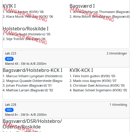
KVIK I
Bagsværd I
MANGLER BETALING
MANGLER BETALING
1. Nanna Ancher (KVIK) '06
1. Anna-Ida Hurup Thomasen (Bagsværd)
2. Klara Munk Felthaus (KVIK) '06
2. Alma Biltoft Benediktson (Bagsværd) '
Holstebro/Roskilde I
MANGLER BETALING
1. Victoria Rudd (Holstebro) '05
2. Silje Trenter (Roskilde) '06
Løb 223
2 tilmeldinger
M4X
Mænd
4X - SM 4x A/B 2000m
Bagsværd/Holstebro-KCK I
KVIK-KCK I
1. Marcus Villiam Lyngesen (Holstebro) '00
1. Felix holm gutkin (KVIK) '05
2. Magnus Quaade Oddershede (Bagsværd) '00
2. Mads voss Aagren (KVIK) '07
3. Johan Poulsen (Bagsværd) '01
3. Christian Dael Antonius (KVIK) '05
4. Mathias Larsen (Bagsværd) '92
4. Bastian Scheel Ingemann (KVIK) '05
Løb 228
1 tilmelding
M8+
Mænd
8+ - SM 8+ A/B 2000m
Bagsværd/DSR/Holstebro/
MANGLER BETALING
Odense/Roskilde