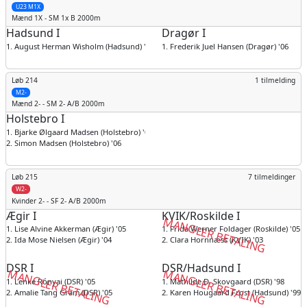
U23 M1X
Mænd
1X - SM 1x B 2000m
Hadsund I
Dragør I
1. August Herman Wisholm (Hadsund) '04
1. Frederik Juel Hansen (Dragør) '06
Løb 214
1 tilmelding
M2-
Mænd
2- - SM 2- A/B 2000m
Holstebro I
1. Bjarke Ølgaard Madsen (Holstebro) '06
2. Simon Madsen (Holstebro) '06
Løb 215
7 tilmeldinger
W2-
Kvinder
2- - SF 2- A/B 2000m
Ægir I
KVIK/Roskilde I
MANGLER BETALING
1. Lise Alvine Akkerman (Ægir) '05
1. Frida Werner Foldager (Roskilde) '05
2. Ida Mose Nielsen (Ægir) '04
2. Clara Hornnæss (KVIK) '03
DSR I
DSR/Hadsund I
MANGLER BETALING
MANGLER BETALING
1. Lenke Rónyai (DSR) '05
1. Mathilde D. Skovgaard (DSR) '98
2. Amalie Tang Gram (DSR) '05
2. Karen Hougaard Frost (Hadsund) '99