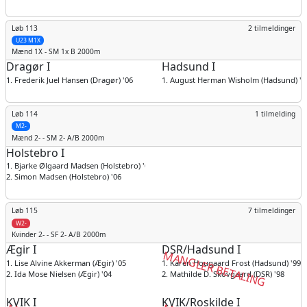
Løb 113
2 tilmeldinger
U23 M1X
Mænd
1X - SM 1x B 2000m
Dragør I
Hadsund I
1. Frederik Juel Hansen (Dragør) '06
1. August Herman Wisholm (Hadsund) '0
Løb 114
1 tilmelding
M2-
Mænd
2- - SM 2- A/B 2000m
Holstebro I
1. Bjarke Ølgaard Madsen (Holstebro) '06
2. Simon Madsen (Holstebro) '06
Løb 115
7 tilmeldinger
W2-
Kvinder
2- - SF 2- A/B 2000m
Ægir I
DSR/Hadsund I
MANGLER BETALING
1. Lise Alvine Akkerman (Ægir) '05
1. Karen Hougaard Frost (Hadsund) '99
2. Ida Mose Nielsen (Ægir) '04
2. Mathilde D. Skovgaard (DSR) '98
KVIK I
KVIK/Roskilde I