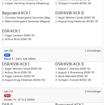
2. Casper Varming Vinqvist (Silkeborg) '05
2. Torbjørn Frankel (KVIK) '00
Bagsværd-KCK I
DSR/KVIK-KCK II
1. Christian Vestergaard Sørensen (Bagsværd) '96
1. Asger Wohlert Smidt (DSR) '06
2. Mads Vestergaard Sørensen (Bagsværd) '98
2. August Krag-Pedersen (KVIK) '05
DSR-KCK I
1. Viggo Lambert (DSR) '05
2. Arthur Birck (DSR) '05
Løb 206
2 tilmeldinger
M4-
Mænd
4- - SM 4- A/B 2000m
DSR/KVIK-KCK I
DSR/KVIK-KCK II
1. Asger Wohlert Smidt (DSR) '06
1. Mikkel S. Heinola (DSR) '02
2. Arthur Birck (DSR) '05
2. August S. Bramming (DSR) '97
3. Viggo Lambert (DSR) '05
3. Jacob Mønsted (DSR) '94
4. August Krag-Pedersen (KVIK) '05
4. Torbjørn Frankel (KVIK) '00
Løb 210
3 tilmeldinger
W1X
Kvinder
1X - SF 1x A 2000m
DSR II
Bagsværd-KCK I