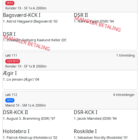
W1X
Kvinder
1X - SF 1x A 2000m
Bagsværd-KCK I
DSR II
MANGLER BETALING
1. Astrid Højgaard (Bagsværd) '02
1. Nanna Vigild (DSR) '94
DSR I
MANGLER BETALING
1. Elisabeth Solbjerg Kaalund Keller (DSR) '94
Løb 111
1 tilmelding
U23 W1X
Kvinder
1X - SF 1x B 2000m
Ægir I
1. Liv Jensen (Ægir) '04
Løb 112
4 tilmeldinger
M1X
Mænd
1X - SM 1x A 2000m
DSR-KCK II
DSR-KCK I
1. August S. Bramming (DSR) '97
1. Jacob Mønsted (DSR) '94
Holstebro I
Roskilde I
1. Patrick Klestrup (Holstebro) '02
1. Sebastian Nordly (Roskilde) '01