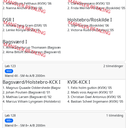
MANGLER BETALING
MANGLER BETALING
1. Klara Munk Felthaus (KVIK) '06
1. Clara Hornnæss (KVIK) '03
2. Nanna Ancher (KVIK) '06
2. Frida Werner Foldager (Roskilde) '05
DSR I
Holstebro/Roskilde I
MANGLER BETALING
MANGLER BETALING
1. Amalie Tang Gram (DSR) '05
1. Silje Trenter (Roskilde) '06
2. Lenke Rónyai (DSR) '05
2. Victoria Rudd (Holstebro) '05
Bagsværd I
MANGLER BETALING
1. Anna-Ida Hurup Thomasen (Bagsværd) '04
2. Alma Biltoft Benediktson (Bagsværd) '05
Løb 123
2 tilmeldinger
M4X
Mænd
4X - SM 4x A/B 2000m
Bagsværd/Holstebro-KCK I
KVIK-KCK I
1. Magnus Quaade Oddershede (Bagsværd) '00
1. Felix holm gutkin (KVIK) '05
2. Johan Poulsen (Bagsværd) '01
2. Mads voss Aagren (KVIK) '07
3. Mathias Larsen (Bagsværd) '92
3. Christian Dael Antonius (KVIK) '05
4. Marcus Villiam Lyngesen (Holstebro) '00
4. Bastian Scheel Ingemann (KVIK) '05
Løb 128
1 tilmelding
M8+
Mænd
8+ - SM 8+ A/B 2000m