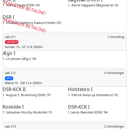
MANGLER BETALING
1. Nanna Vigild (DSR) '94
1. Astrid Højgaard (Bagsværd) '02
DSR I
MANGLER BETALING
1. Elisabeth Solbjerg Kaalund Keller (DSR) '94
Løb 211
1 tilmelding
U23 W1X
Kvinder
1X - SF 1x B 2000m
Ægir I
1. Liv Jensen (Ægir) '04
Løb 212
4 tilmeldinger
M1X
Mænd
1X - SM 1x A 2000m
DSR-KCK II
Holstebro I
1. August S. Bramming (DSR) '97
1. Patrick Klestrup (Holstebro) '02
Roskilde I
DSR-KCK I
1. Sebastian Nordly (Roskilde) '01
1. Jacob Mønsted (DSR) '94
Løb 213
2 tilmeldinger