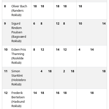
8
Oliver Bach
18
18
18
18
18
(Randers
Roklub)
9
Sigurd
6
8
12
8
10
14
Rindom
Poulsen
(Bagsværd
Roklub)
10
Esben Friis
8
12
14
12
4
14
Thanning
(Roskilde
Roklub)
11
Simon
4
18
2
18
18
Starklint
(Holstebro
Roklub)
12
Frederik
14
18
16
18
18
Bertelsen
(Hadsund
Roklub)