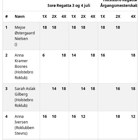
Sorø Regatta 3 og 4 juli
Årgangsmesterskabe
#
Navn
1X
2X
4X
1X
2X
4X
1X
2X
4X
1
Mejse
18
18
18
18
18
18
Østergaard
Nielsen
()
2
Anna
6
18
14
18
16
18
Kramer
Bosnes
(Holstebro
Roklub)
3
Sarah Aslak
14
18
14
18
16
18
Gilberg
(Holstebro
Roklub)
4
Anna
16
10
16
12
18
12
Iversen
(Roklubben
Stevns)