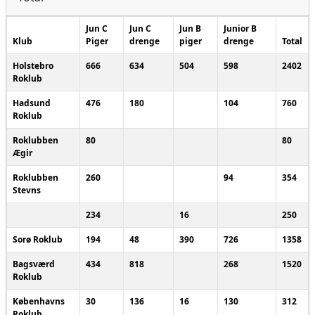
Jun C
Jun C
Jun B
Junior B
Klub
Piger
drenge
piger
drenge
Total
Holstebro
666
634
504
598
2402
Roklub
Hadsund
476
180
104
760
Roklub
Roklubben
80
80
Ægir
Roklubben
260
94
354
Stevns
234
16
250
Sorø Roklub
194
48
390
726
1358
Bagsværd
434
818
268
1520
Roklub
Københavns
30
136
16
130
312
Roklub