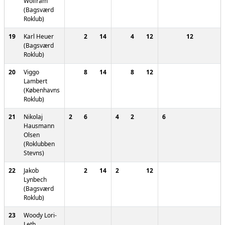
Wolfram
(Bagsværd
Roklub)
19
Karl Heuer
2
14
4
12
12
(Bagsværd
Roklub)
20
Viggo
8
14
8
12
Lambert
(Københavns
Roklub)
21
Nikolaj
2
6
4
2
6
Hausmann
Olsen
(Roklubben
Stevns)
22
Jakob
2
14
2
12
Lynbech
(Bagsværd
Roklub)
23
Woody Lori-
Leth