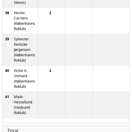
Stevns)
38
Hector
2
Carriero
(Københavns
Roklub)
39
Sylvester
Keinicke
Jørgensen
(Københavns
Roklub)
40
Victor A.
2
Unmack
(Københavns
Roklub)
41
Mads
Hessellund
(Hadsund
Roklub)
Total