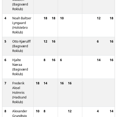
(Bagsværd
Roklub)
4
Noah Baltser
18
18
10
12
18
Lyngaard
(Holstebro
Roklub)
5
Otto Kjærulff
12
16
6
16
(Bagsværd
Roklub)
6
Hjalte
8
16
6
14
16
Næraa
(Bagsværd
Roklub)
7
Frederik
18
14
16
16
Aksel
Holmriis
(Hadsund
Roklub)
8
Alexander
10
8
12
4
14
Grundtvig