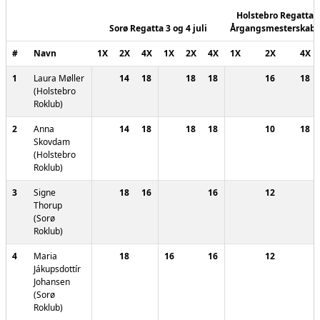
Holstebro Regatta -
Sorø Regatta 3 og 4 juli
Årgangsmesterskabe
#
Navn
1X
2X
4X
1X
2X
4X
1X
2X
4X
1
Laura Møller
14
18
18
18
16
18
(Holstebro
Roklub)
2
Anna
14
18
18
18
10
18
Skovdam
(Holstebro
Roklub)
3
Signe
18
16
16
12
Thorup
(Sorø
Roklub)
4
Maria
18
16
16
12
Jákupsdottír
Johansen
(Sorø
Roklub)