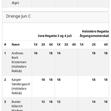
Ægir)
Drenge Jun C
Holstebro Regatta -
Sorø Regatta 3 og 4 juli
Årgangsmesterskabe
#
Navn
1X
2X
4X
1X
2X
4X
1X
2X
4X
1
Andreas
16
18
14
18
18
Bork
Kristensen
(Holstebro
Roklub)
2
Kasper
18
18
18
18
18
Søndergaard
(Holstebro
Roklub)
3
Buster
12
16
12
14
16
Kiilerich
Madsen