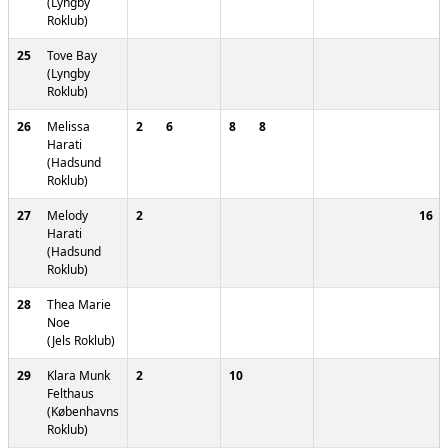
(Lyngby
Roklub)
25
Tove Bay
(Lyngby
Roklub)
26
Melissa
2
6
8
8
Harati
(Hadsund
Roklub)
27
Melody
2
16
Harati
(Hadsund
Roklub)
28
Thea Marie
Noe
(Jels Roklub)
29
Klara Munk
2
10
Felthaus
(Københavns
Roklub)