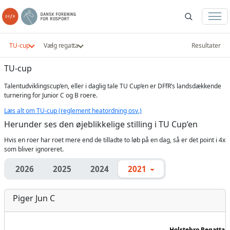
TU-cup
Vælg regatta
Resultater
TU-cup
Talentudviklingscup’en, eller i daglig tale TU Cup’en er DFfR’s landsdækkende
turnering for Junior C og B roere.
Læs alt om TU-cup (reglement heatordning osv.)
Herunder ses den øjeblikkelige stilling i TU Cup’en
Hvis en roer har roet mere end de tilladte to løb på en dag, så er det point i 4x
som bliver ignoreret.
2026
2025
2024
2021
Piger Jun C
Holstebro Regatta -