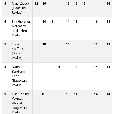
5
Naja Lübeck
12
16
16
16
12
16
(Hadsund
Roklub)
6
Ella Hjortkær
14
18
14
18
16
18
Nørgaard
(Holstebro
Roklub)
7
Sofie
18
18
12
12
Steffensen
(Sorø
Roklub)
8
Nanna
6
14
14
14
Bardram
Kehr
(Bagsværd
Roklub)
9
Lise Harling
8
10
14
14
14
Voxnæs
Waarst
(Bagsværd
Roklub)