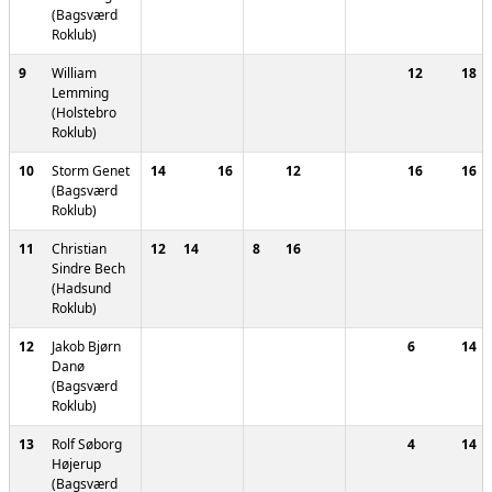
(Bagsværd
Roklub)
9
William
12
18
Lemming
(Holstebro
Roklub)
10
Storm Genet
14
16
12
16
16
(Bagsværd
Roklub)
11
Christian
12
14
8
16
Sindre Bech
(Hadsund
Roklub)
12
Jakob Bjørn
6
14
Danø
(Bagsværd
Roklub)
13
Rolf Søborg
4
14
Højerup
(Bagsværd