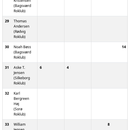
Kristensen
(Bagsværd
Roklub)
29
Thomas
Andersen
(Rødvig
Roklub)
30
Noah Bøss
14
(Bagsværd
Roklub)
31
Aske T.
6
4
Jensen
(Silkeborg
Roklub)
32
Karl
Bergreen
Høj
(Sorø
Roklub)
33
William
8
Jensen