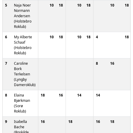
5
Naja Noer
10
18
10
18
10
18
Normann
Andersen
(Holstebro
Roklub)
6
My Alberte
10
18
10
18
4
18
Schaaf
(Holstebro
Roklub)
7
Caroline
8
16
Bork
Terkelsen
(Lyngby
Dameroklub)
8
Elaina
18
16
14
14
Bjørkman
(Sorø
Roklub)
9
Isabella
16
18
16
18
Bache
(Roskilde