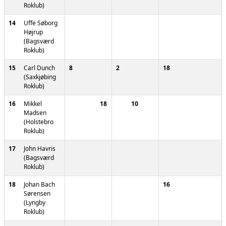
Roklub)
14
Uffe Søborg
Højrup
(Bagsværd
Roklub)
15
Carl Dunch
8
2
18
(Saxkjøbing
Roklub)
16
Mikkel
18
10
Madsen
(Holstebro
Roklub)
17
John Havris
(Bagsværd
Roklub)
18
Johan Bach
16
Sørensen
(Lyngby
Roklub)