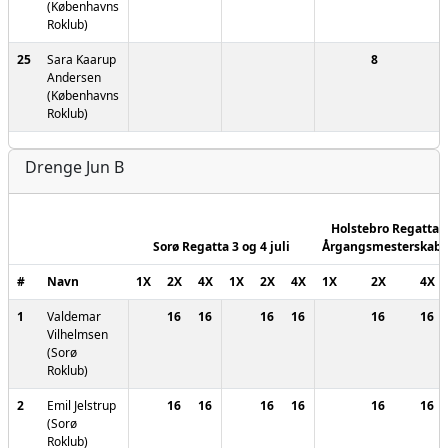
(Københavns
Roklub)
25
Sara Kaarup
8
Andersen
(Københavns
Roklub)
Drenge Jun B
Holstebro Regatta -
Sorø Regatta 3 og 4 juli
Årgangsmesterskabe
#
Navn
1X
2X
4X
1X
2X
4X
1X
2X
4X
1
Valdemar
16
16
16
16
16
16
Vilhelmsen
(Sorø
Roklub)
2
Emil Jelstrup
16
16
16
16
16
16
(Sorø
Roklub)