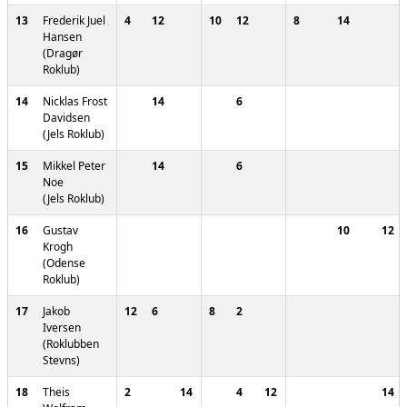
13
Frederik Juel
4
12
10
12
8
14
Hansen
(Dragør
Roklub)
14
Nicklas Frost
14
6
Davidsen
(Jels Roklub)
15
Mikkel Peter
14
6
Noe
(Jels Roklub)
16
Gustav
10
12
Krogh
(Odense
Roklub)
17
Jakob
12
6
8
2
Iversen
(Roklubben
Stevns)
18
Theis
2
14
4
12
14