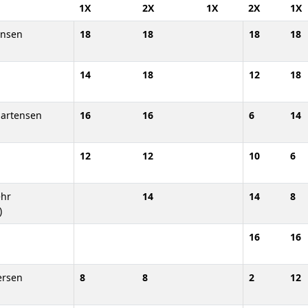
1X
2X
1X
2X
1X
ensen
18
18
18
18
14
18
12
18
Martensen
16
16
6
14
12
12
10
6
ehr
14
14
8
)
16
16
ersen
8
8
2
12