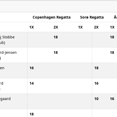
Copenhagen Regatta
Sorø Regatta
Å
1X
2X
1X
2X
1X
j Stobbe
18
18
ub)
rd-Jensen
18
18
)
sen
16
18
rd
14
16
)
egaard
10
16
18