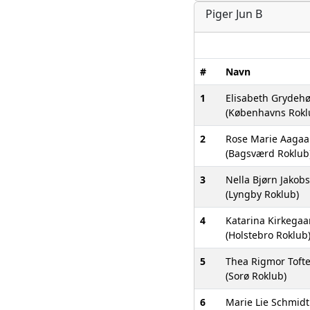
Piger Jun B
#
Navn
1
Elisabeth Grydehø
(Københavns Rokl
2
Rose Marie Aagaa
(Bagsværd Roklub
3
Nella Bjørn Jakob
(Lyngby Roklub)
4
Katarina Kirkegaa
(Holstebro Roklub
5
Thea Rigmor Toft
(Sorø Roklub)
6
Marie Lie Schmidt