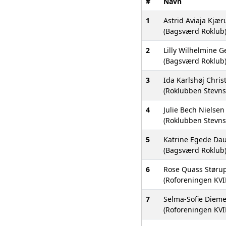
#
Navn
1
Astrid Aviaja Kjæru
(Bagsværd Roklub
2
Lilly Wilhelmine G
(Bagsværd Roklub
3
Ida Karlshøj Chris
(Roklubben Stevns
4
Julie Bech Nielsen
(Roklubben Stevns
5
Katrine Egede Da
(Bagsværd Roklub
6
Rose Quass Støru
(Roforeningen KVI
7
Selma-Sofie Diem
(Roforeningen KVI