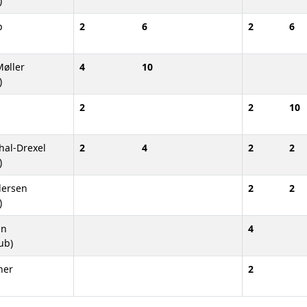
)
p
2
6
2
6
øller
4
10
)
2
2
10
hal-Drexel
2
4
2
2
)
dersen
2
2
)
hn
4
ub)
ner
2