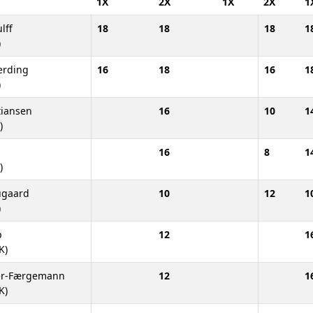
1X
2X
1X
2X
1
lff
18
18
18
1
)
erding
16
18
16
1
)
tiansen
16
10
1
)
16
8
1
)
ugaard
10
12
1
)
p
12
1
K)
er-Færgemann
12
1
K)