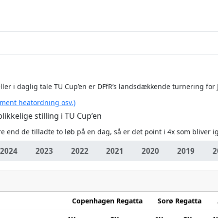
ller i daglig tale TU Cup’en er DFfR’s landsdækkende turnering for 
ement heatordning osv.)
ikkelige stilling i TU Cup’en
e end de tilladte to løb på en dag, så er det point i 4x som bliver i
2024
2023
2022
2021
2020
2019
2
Copenhagen Regatta
Sorø Regatta