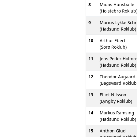
8
Midas Hunsballe
(Holstebro Roklub
9
Marius Lykke Sch
(Hadsund Roklub)
10
Arthur Ebert
(Sorø Roklub)
11
Jens Peder Holmri
(Hadsund Roklub)
12
Theodor Aagaard-
(Bagsværd Roklub
13
Elliot Nilsson
(Lyngby Roklub)
14
Markus Ramsing
(Hadsund Roklub)
15
Anthon Glud