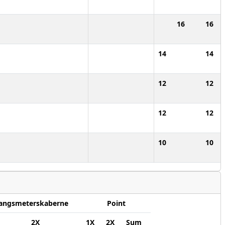
16
16
14
14
12
12
12
12
10
10
angsmeterskaberne
Point
2X
1X
2X
Sum