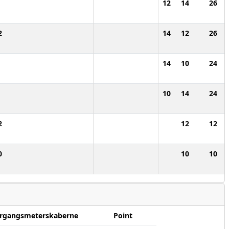
12
14
26
2
14
12
26
14
10
24
10
14
24
2
12
12
0
10
10
rgangsmeterskaberne
Point