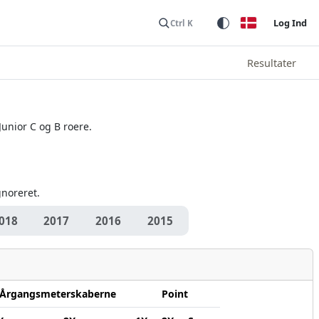
Log Ind
Ctrl K
Resultater
Junior C og B roere.
gnoreret.
018
2017
2016
2015
Årgangsmeterskaberne
Point