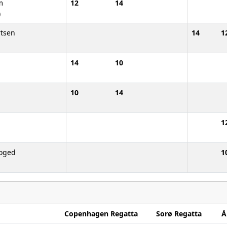
m
12
14
)
rtsen
14
1
14
10
10
14
1
foged
1
Copenhagen Regatta
Sorø Regatta
Å