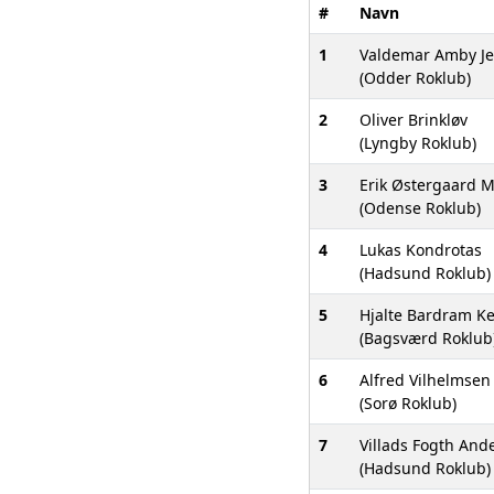
#
Navn
1
Valdemar Amby J
(Odder Roklub)
2
Oliver Brinkløv
(Lyngby Roklub)
3
Erik Østergaard 
(Odense Roklub)
4
Lukas Kondrotas
(Hadsund Roklub)
5
Hjalte Bardram K
(Bagsværd Roklub
6
Alfred Vilhelmsen
(Sorø Roklub)
7
Villads Fogth And
(Hadsund Roklub)