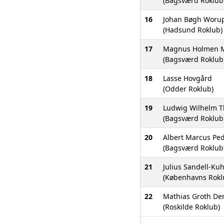
(Bagsværd Roklub
16
Johan Bøgh Woru
(Hadsund Roklub)
17
Magnus Holmen M
(Bagsværd Roklub
18
Lasse Hovgård
(Odder Roklub)
19
Ludwig Wilhelm T
(Bagsværd Roklub
20
Albert Marcus Pe
(Bagsværd Roklub
21
Julius Sandell-Ku
(Københavns Rokl
22
Mathias Groth De
(Roskilde Roklub)