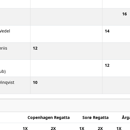
16
Vedel
14
riis
12
12
ub)
Vinqvist
10
Copenhagen Regatta
Sorø Regatta
Årg
1X
2X
1X
2X
1X