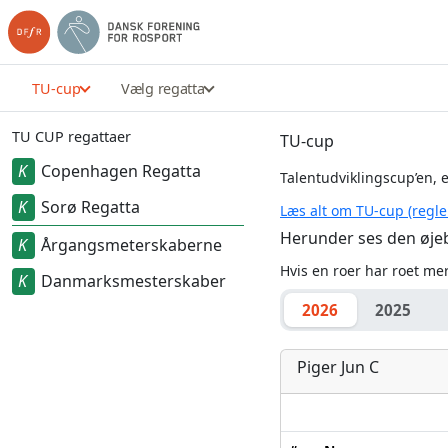
TU-cup
Vælg regatta
TU CUP regattaer
TU-cup
Copenhagen Regatta
Talentudviklingscup’en, e
Sorø Regatta
Læs alt om TU-cup (regl
Herunder ses den øjebl
Årgangsmeterskaberne
Hvis en roer har roet mer
Danmarksmesterskaber
2026
2025
Piger Jun C