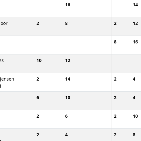
16
14
)
noor
2
8
2
12
8
16
ss
10
12
Jensen
2
14
2
4
)
6
10
2
4
2
6
2
10
2
4
2
8