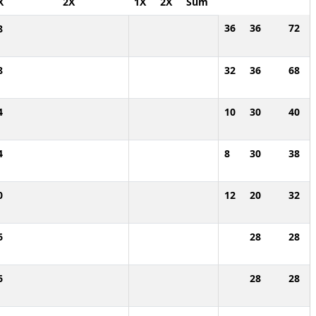
X
2X
1X
2X
Sum
36
36
72
8
8
32
36
68
4
10
30
40
4
8
30
38
0
12
20
32
6
28
28
6
28
28