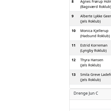
8
Agnes Frørup Hol
(Bagsværd Roklub
9
Alberte Lykke Gee
(Jels Roklub)
10
Monica Kjellerup
(Hadsund Roklub)
11
Estrid Korreman
(Lyngby Roklub)
12
Thyra Hansen
(Jels Roklub)
13
Smila Greve Lade
(Jels Roklub)
Drenge Jun C